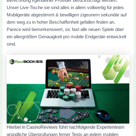
Berechnung irgendeiner Provider berücksichtigt werden.
Unser Live-Tische sie sind alles in allem vollwertig für jedes
Mobilgeräte abgestimmt & bewilligen zigeunern sekundär auf
dem weg zu in hoher Beschaffenheit gefallen finden an.
Parece wird bemerkenswert, sic fast alle neuen Spiele über
ein allergrößten Genauigkeit pro mobile Endgeräte entwickelt
sind.
Hierbei in CasinoReviews führt nachfolgende Expertenteam
gründliche Überprüfungen ferner Tests an jedem mobilen