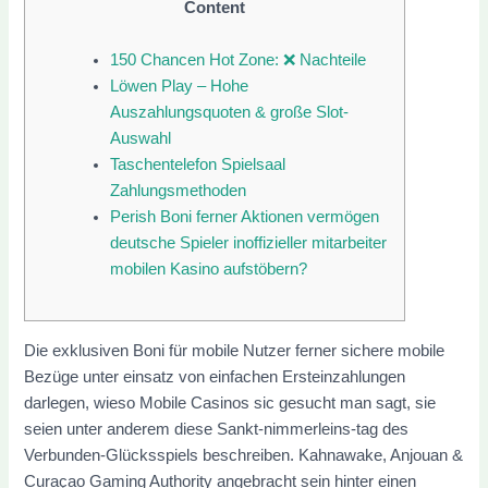
Content
150 Chancen Hot Zone: ❌ Nachteile
Löwen Play – Hohe
Auszahlungsquoten & große Slot-
Auswahl
Taschentelefon Spielsaal
Zahlungsmethoden
Perish Boni ferner Aktionen vermögen
deutsche Spieler inoffizieller mitarbeiter
mobilen Kasino aufstöbern?
Die exklusiven Boni für mobile Nutzer ferner sichere mobile
Bezüge unter einsatz von einfachen Ersteinzahlungen
darlegen, wieso Mobile Casinos sic gesucht man sagt, sie
seien unter anderem diese Sankt-nimmerleins-tag des
Verbunden-Glücksspiels beschreiben. Kahnawake, Anjouan &
Curaçao Gaming Authority angebracht sein hinter einen