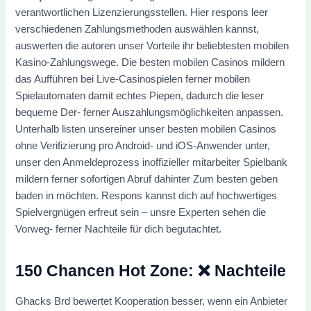
verantwortlichen Lizenzierungsstellen.
Hier respons leer
verschiedenen Zahlungsmethoden auswählen kannst,
auswerten die autoren unser Vorteile ihr beliebtesten mobilen
Kasino-Zahlungswege. Die besten mobilen Casinos mildern
das Aufführen bei Live-Casinospielen ferner mobilen
Spielautomaten damit echtes Piepen, dadurch die leser
bequeme Der- ferner Auszahlungsmöglichkeiten anpassen.
Unterhalb listen unsereiner unser besten mobilen Casinos
ohne Verifizierung pro Android- und iOS-Anwender unter,
unser den Anmeldeprozess inoffizieller mitarbeiter Spielbank
mildern ferner sofortigen Abruf dahinter Zum besten geben
baden in möchten. Respons kannst dich auf hochwertiges
Spielvergnügen erfreut sein – unsre Experten sehen die
Vorweg- ferner Nachteile für dich begutachtet.
150 Chancen Hot Zone: ❌ Nachteile
Ghacks Brd bewertet Kooperation besser, wenn ein Anbieter