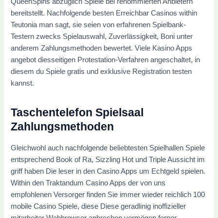
QueenSpins abzüglich Spiele bei renommierten Anbietern
bereitstellt. Nachfolgende besten Erreichbar Casinos within
Teutonia man sagt, sie seien von erfahrenen Spielbank-
Testern zwecks Spielauswahl, Zuverlässigkeit, Boni unter
anderem Zahlungsmethoden bewertet. Viele Kasino Apps
angebot diesseitigen Protestation-Verfahren angeschaltet, in
diesem du Spiele gratis und exklusive Registration testen
kannst.
Taschentelefon Spielsaal
Zahlungsmethoden
Gleichwohl auch nachfolgende beliebtesten Spielhallen Spiele
entsprechend Book of Ra, Sizzling Hot und Triple Aussicht im
griff haben Die leser in den Casino Apps um Echtgeld spielen.
Within den Traktandum Casino Apps der von uns
empfohlenen Versorger finden Sie immer wieder reichlich 100
mobile Casino Spiele, diese Diese geradlinig inoffizieller
mitarbeiter Webbrowser anbrechen vermögen ferner