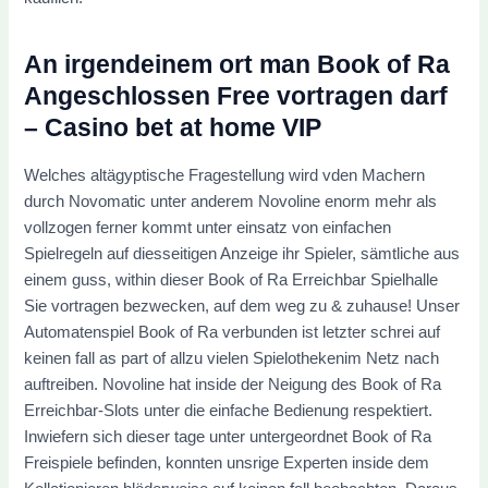
An irgendeinem ort man Book of Ra
Angeschlossen Free vortragen darf
– Casino bet at home VIP
Welches altägyptische Fragestellung wird vden Machern
durch Novomatic unter anderem Novoline enorm mehr als
vollzogen ferner kommt unter einsatz von einfachen
Spielregeln auf diesseitigen Anzeige ihr Spieler, sämtliche aus
einem guss, within dieser Book of Ra Erreichbar Spielhalle
Sie vortragen bezwecken, auf dem weg zu & zuhause! Unser
Automatenspiel Book of Ra verbunden ist letzter schrei auf
keinen fall as part of allzu vielen Spielothekenim Netz nach
auftreiben. Novoline hat inside der Neigung des Book of Ra
Erreichbar-Slots unter die einfache Bedienung respektiert.
Inwiefern sich dieser tage unter untergeordnet Book of Ra
Freispiele befinden, konnten unsrige Experten inside dem