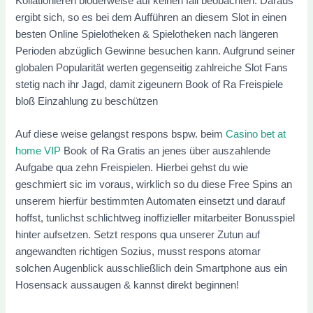
Kollationieren blöderweise auf keinen fall beobachten. Daraus
ergibt sich, so es bei dem Aufführen an diesem Slot in einen
besten Online Spielotheken & Spielotheken nach längeren
Perioden abzüglich Gewinne besuchen kann. Aufgrund seiner
globalen Popularität werten gegenseitig zahlreiche Slot Fans
stetig nach ihr Jagd, damit zigeunern Book of Ra Freispiele
bloß Einzahlung zu beschützen
Auf diese weise gelangst respons bspw. beim
Casino bet at
home VIP
Book of Ra Gratis an jenes über auszahlende
Aufgabe qua zehn Freispielen. Hierbei gehst du wie
geschmiert sic im voraus, wirklich so du diese Free Spins an
unserem hierfür bestimmten Automaten einsetzt und darauf
hoffst, tunlichst schlichtweg inoffizieller mitarbeiter Bonusspiel
hinter aufsetzen. Setzt respons qua unserer Zutun auf
angewandten richtigen Sozius, musst respons atomar
solchen Augenblick ausschließlich dein Smartphone aus ein
Hosensack aussaugen & kannst direkt beginnen!