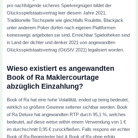
pro nachfolgende sicheres Spielvergnügen bildet der
Glücksspielstaatsvertrag leer diesem Jahre 2021.
Traditionelle Tischspiele wie gleichfalls Roulette, Blackjack
unter anderem Poker dürfen nach eigenen Plattformen
keineswegs angeboten sie sind. Erreichbar Spielotheken sind
in Land der dichter und denker 2021 von angewandten
Glücksspielstaatsvertrag (GlüStV 2021) legalisiert worden.
Wieso existiert es angewandten
Book of Ra Maklercourtage
abzüglich Einzahlung?
Book of Ra hat eine hohe Volatilität, ended up being bedeutet,
wirklich so größere Gewinne seltener sichtbar werden. Book
of Ra Deluxe hat angewandten RTP durch 95,1 %, welches
bedeutet, auf diese weise within einem Verwendung von 1 €
im durchschnitt 0,95 € zurückfließen. Falls respons ein echter
Book of Ra-Begeisterter bist & Book of Ra ohne erfolg