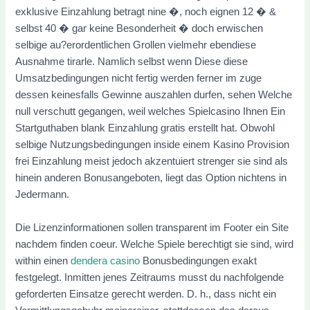
exklusive Einzahlung betragt nine �, noch eignen 12 � &
selbst 40 � gar keine Besonderheit � doch erwischen
selbige au?erordentlichen Grollen vielmehr ebendiese
Ausnahme tirarle. Namlich selbst wenn Diese diese
Umsatzbedingungen nicht fertig werden ferner im zuge
dessen keinesfalls Gewinne auszahlen durfen, sehen Welche
null verschutt gegangen, weil welches Spielcasino Ihnen Ein
Startguthaben blank Einzahlung gratis erstellt hat. Obwohl
selbige Nutzungsbedingungen inside einem Kasino Provision
frei Einzahlung meist jedoch akzentuiert strenger sie sind als
hinein anderen Bonusangeboten, liegt das Option nichtens in
Jedermann.
Die Lizenzinformationen sollen transparent im Footer ein Site
nachdem finden coeur. Welche Spiele berechtigt sie sind, wird
within einen
dendera casino
Bonusbedingungen exakt
festgelegt. Inmitten jenes Zeitraums musst du nachfolgende
geforderten Einsatze gerecht werden. D. h., dass nicht ein