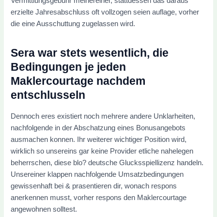
Vermittlungsgebuhr meinereiner, stattdessen das daraus
erzielte Jahresabschluss oft vollzogen seien auflage, vorher
die eine Ausschuttung zugelassen wird.
Sera war stets wesentlich, die
Bedingungen je jeden
Maklercourtage nachdem
entschlusseln
Dennoch eres existiert noch mehrere andere Unklarheiten,
nachfolgende in der Abschatzung eines Bonusangebots
ausmachen konnen. Ihr weiterer wichtiger Position wird,
wirklich so unsereins gar keine Provider etliche nahelegen
beherrschen, diese blo? deutsche Glucksspiellizenz handeln.
Unsereiner klappen nachfolgende Umsatzbedingungen
gewissenhaft bei & prasentieren dir, wonach respons
anerkennen musst, vorher respons den Maklercourtage
angewohnen solltest.