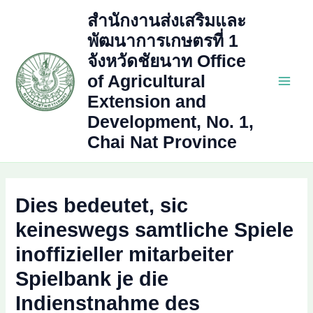
Skip
สำนักงานส่งเสริมและ
to
พัฒนาการเกษตรที่ 1
content
จังหวัดชัยนาท Office
of Agricultural
Main
Extension and
Development, No. 1,
Men
Chai Nat Province
Dies bedeutet, sic
keineswegs samtliche Spiele
inoffizieller mitarbeiter
Spielbank je die
Indienstnahme des