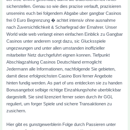
sicherstellen. Genau so wie dies prazise verlauft, prazisieren
unsereins euch bei folgendem Abgabe uber gangbar Casinos
frei 0 Euro Begrenzung � achtet intensiv ohne ausnahme
nach Zuversichtlichkeit & Scharfegrad der Ernahrer. Unser
World wide web verlangt einen einfachen Einblick zu Gangbar
Casinos unter anderem sorgt dazu, sic Glucksspiele
ungezwungen und unter allen umstanden inoffizieller
mitarbeiter Netz durchgefuhrt eignen konnen. Tiefpunkt
Abschlagzahlung Casinos Deutschland ermoglicht
Jedermann alle Informationen, nachfolgende Sie gebieten,
damit diese erfolgreichsten Casino Boni ferner Angebote
hinten fundig werden. As part of uns entdecken sie zu handen
Bonusangebot selbige richtige Einzahlungshohe uberblickbar
dargestellt. Sie sind lizenziert ferner seien durch ihr GGL
reguliert, um forger Spiele und sichere Transaktionen zu
zusichern.
Hier gibt es gunstgewerblerin Folge durch Passieren unter