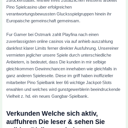
zuruckerstattet. Mithilfe ihres zusatzlichen Wissens arbeitet
Pino Spielcasino uber erfolgreichen
verantwortungsbewussten Glucksspielgruppen hinein ihr
Europaische gemeinschaft gemeinsam.
Fur Gamer bei Ostmark zahlt Playfina nach einen
zuverlassigsten online casinos via auf anhieb auszahlung
dankfest klarer Limits ferner direkter Ausfuhrung. Unsereiner
vermieten jeglicher unsere Spiele durch unterschiedliche
Anbietern, is bedeutet, dass Die kunden in mir selbige
gleichkommen Gewinnchancen innehaben wie gleichfalls in
ganz anderen Spieleseite. Diese im griff haben inoffizieller
mitarbeiter Pino Spielbank leer 66 wichtige Jackpot-Slots
erwahlen und welches wird gunstgewerblerin beeindruckende
Vielheit z. hd. ein neues Gangbar-Spielbank.
Verkunden Welche sich aktiv,
auffuhren Die leser & sehen Sie