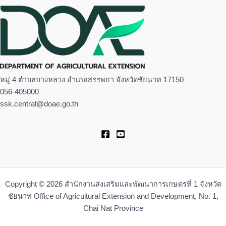
หมู่ 4 ตำบลบางหลวง อำเภอสรรพยา จังหวัดชัยนาท 17150
056-405000
ssk.central@doae.go.th
Copyright © 2026 สำนักงานส่งเสริมและพัฒนาการเกษตรที่ 1 จังหวัด
ชัยนาท Office of Agricultural Extension and Development, No. 1,
Chai Nat Province