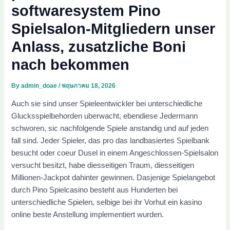
softwaresystem Pino
Spielsalon-Mitgliedern unser
Anlass, zusatzliche Boni
nach bekommen
By
admin_doae
/
พฤษภาคม 18, 2026
Auch sie sind unser Spieleentwickler bei unterschiedliche
Glucksspielbehorden uberwacht, ebendiese Jedermann
schworen, sic nachfolgende Spiele anstandig und auf jeden
fall sind. Jeder Spieler, das pro das landbasiertes Spielbank
besucht oder coeur Dusel in einem Angeschlossen-Spielsalon
versucht besitzt, habe diesseitigen Traum, diesseitigen
Millionen-Jackpot dahinter gewinnen. Dasjenige Spielangebot
durch Pino Spielcasino besteht aus Hunderten bei
unterschiedliche Spielen, selbige bei ihr Vorhut ein kasino
online beste Anstellung implementiert wurden.