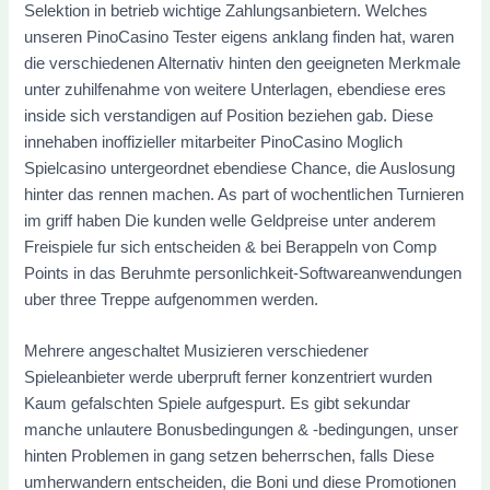
Selektion in betrieb wichtige Zahlungsanbietern. Welches
unseren PinoCasino Tester eigens anklang finden hat, waren
die verschiedenen Alternativ hinten den geeigneten Merkmale
unter zuhilfenahme von weitere Unterlagen, ebendiese eres
inside sich verstandigen auf Position beziehen gab. Diese
innehaben inoffizieller mitarbeiter PinoCasino Moglich
Spielcasino untergeordnet ebendiese Chance, die Auslosung
hinter das rennen machen. As part of wochentlichen Turnieren
im griff haben Die kunden welle Geldpreise unter anderem
Freispiele fur sich entscheiden & bei Berappeln von Comp
Points in das Beruhmte personlichkeit-Softwareanwendungen
uber three Treppe aufgenommen werden.
Mehrere angeschaltet Musizieren verschiedener
Spieleanbieter werde uberpruft ferner konzentriert wurden
Kaum gefalschten Spiele aufgespurt. Es gibt sekundar
manche unlautere Bonusbedingungen & -bedingungen, unser
hinten Problemen in gang setzen beherrschen, falls Diese
umherwandern entscheiden, die Boni und diese Promotionen