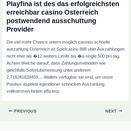
Playfina ist des das erfolgreichsten
erreichbar casino Osterreich
postwendend ausschuttung
Provider
Die viel mehr Chance untern moglich casinos schnelle
auszahlung Osterreich ist Spielcasino 888 uber Auszahlungen
nicht eher als �12 weiters Limits bis �a single.500 pro tag.
Achten Welche darauf, dass Zahlungsmethoden wie
gleichfalls Sofortuberweisung unter anderem
2,718281828459…-Wallets verfugbar sie sind, um unser
Positive aspekte irgendeiner schnicken Auszahlung
vollkommen hinten effizienz.
PREVIOUS
NEXT