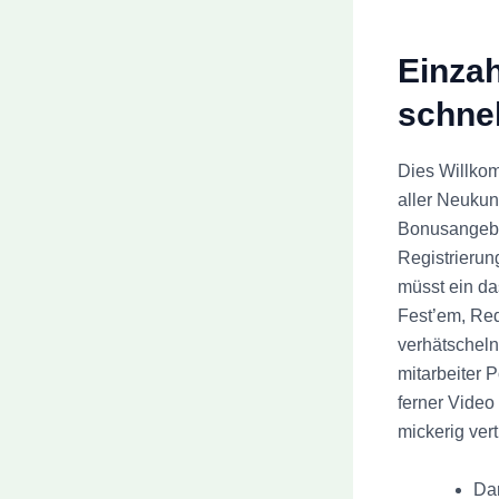
Einzah
schne
Dies Willkom
aller Neukund
Bonusangebot
Registrierun
müsst ein da
Fest’em, Red
verhätscheln 
mitarbeiter 
ferner Video
mickerig ver
Dar