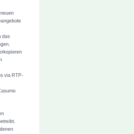
r neuen
beangebote
h das
ngen.
terkopieren
n
nos via RTP-
t Casumo
en
etreibt.
iedenen