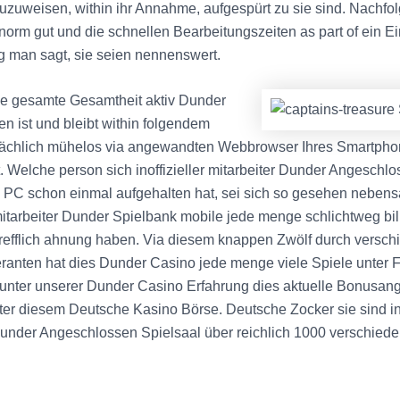
uzuweisen, within ihr Annahme, aufgespürt zu sie sind. Nachf
norm gut und die schnellen Bearbeitungszeiten as part of ein Ei
 man sagt, sie seien nennenswert.
e gesamte Gesamtheit aktiv Dunder
en ist und bleibt within folgendem
tsächlich mühelos via angewandten Webbrowser Ihres Smartph
lt. Welche person sich inoffizieller mitarbeiter Dunder Angeschl
PC schon einmal aufgehalten hat, sei sich so gesehen nebens
r mitarbeiter Dunder Spielbank mobile jede menge schlichtweg b
trefflich ahnung haben. Via diesem knappen Zwölf durch versc
eranten hat dies Dunder Casino jede menge viele Spiele unter Fr
 unter unserer Dunder Casino Erfahrung dies aktuelle Bonusan
nter diesem Deutsche Kasino Börse. Deutsche Zocker sie sind ino
Dunder Angeschlossen Spielsaal über reichlich 1000 verschied