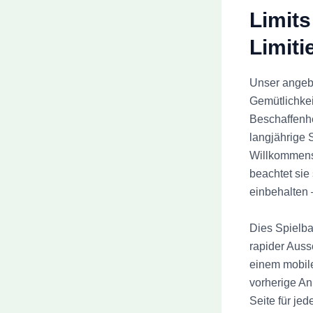
Limits
Limiti
Unser angeb
Gemütlichkei
Beschaffenhe
langjährige 
Willkommensa
beachtet sie
einbehalten 
Dies Spielba
rapider Auss
einem mobile
vorherige An
Seite für je