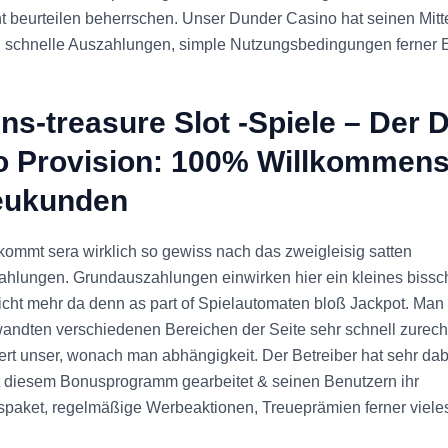
ht beurteilen beherrschen.
Unser Dunder Casino hat seinen Mitt
 schnelle Auszahlungen, simple Nutzungsbedingungen ferner Er
ns-treasure Slot -Spiele – Der 
o Provision: 100% Willkommen
eukunden
ommt sera wirklich so gewiss nach das zweigleisig satten
hlungen. Grundauszahlungen einwirken hier ein kleines bissc
cht mehr da denn as part of Spielautomaten bloß Jackpot. Ma
andten verschiedenen Bereichen der Seite sehr schnell zurecht
rt unser, wonach man abhängigkeit. Der Betreiber hat sehr dab
t diesem Bonusprogramm gearbeitet & seinen Benutzern ihr
paket, regelmäßige Werbeaktionen, Treueprämien ferner viele