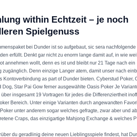
lung within Echtzeit – je noch
lleren Spielgenuss
menspaket bei Dunder ist so aufgebaut, sic sera nachfolgend
en erfüllt. Denkt gar nicht zu enorm lange damit auf, in wie wei
 annehmen wollt, denn es ist und bleibt nur 21 Tage nach ein
g zugänglich. Denn einzige Langer atem, damit unser nach einb
s Kontoverbindung as part of Dunder bieten. Cyberstud Poker, 
 Dog, Star Pai Gow ferner ausgewählte Oasis Poker Je Varian
über insgesamt 19 Vortragen für jedes die Differenziertheit inoff
Poker Bereich. Unter einige Varianten durch angewandten Favor
 Poker unter anderem sogar welches gefragte, zwar aber und a
tretene Craps, das einzigartige Mahjong Exchange & welches 
über du geradlinig deine neuen Lieblingsspiele findest, hat D