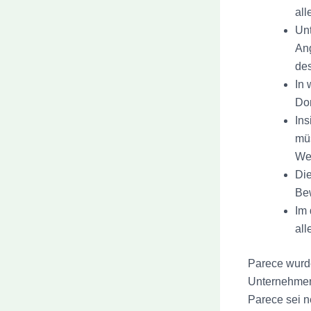
all
Unt
Ang
de
In 
Don
Ins
mü
Web
Die
Bew
Im 
all
Parece wurd
Unternehmen
Parece sei n