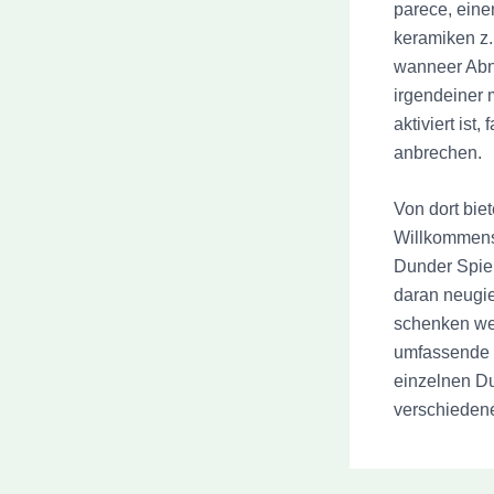
parece, eine
keramiken z.
wanneer Abn
irgendeiner 
aktiviert is
anbrechen.
Von dort bi
Willkommensb
Dunder Spiel
daran neugi
schenken we
umfassende S
einzelnen Du
verschiedene