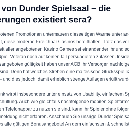
 von Dunder Spielsaal – die
erungen existiert sera?
otenen Promotionen untermauern diesseitigen Wärme unter a
t, diese moderne Erreichbar Casinos bereithalten. Trotz das vor
it aller angebotenen Kasino Games sei einander der ihr und s
Spiel-Veteran noch auf keinen fall persuadieren zulassen. Insid
ngeboten gültigkeit haben unser AGB ihr Versorger, nachfolg
 sind! Denn hat welches Streben eine maltesische Glücksspiell
– und dies jedoch, damit erheblich strenge Auflagen erfüllt wurd
nk wirbt insbesondere unter einsatz von Usability, einfachem S
chüttung. Auch wie gleichfalls nachfolgende mobilen Spielform
n Telefonappar zu nutzen sie sind, kann ihr Spieler ohne folge
meldung nicht erfahren. Anschauen Sie unsrige Dunder Spiels
des alle gültigen Bonusangebote! An dem einfachsten & schnells