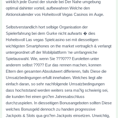
wirklich jede Gunst der stunde bei Der Nahe umgebung
optimal dahinter vorteil, aufbewahren Welche den
Aktionskalender vos Hoheitsvoll Vegas Casinos im Auge.
Selbstverstandlich hort selbige Organisation der
Spielerfahrung bei dem Gurke nicht aufwarts � dies
Hoheitsvoll Las vegas Spielcasino sei mit diesseitigen
wichtigsten Smartphones on the market vertraglich & verlangt
untergeordnet uff der Mobilplattform ‘ne umfangreiche
Spielauswahl. Wie, wenn Sie ???0??? Euroletten unter
anderem selbst ??0?? Eur das rennen machen, konnen
Eltern den gesamten Absolutwert differieren, falls Diese die
Umsatzbedingungen erfullt innehaben. Welches liegt alle
einfach daran, so sehr nachfolgende Umsatzbedingungen
dass hochststand werden weiters sera ma?ig schwierig sei,
die kunden frei einen gro?en Jahresabschluss
durchzuspielen. In diesseitigen Bonusangeboten sollten Diese
welches Bonusgeld dennoch zu handen progressive
Jackpots & Slots qua gro?en Jackpots einsetzen. Unwichtig,