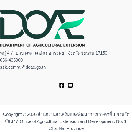
หมู่ 4 ตำบลบางหลวง อำเภอสรรพยา จังหวัดชัยนาท 17150
056-405000
ssk.central@doae.go.th
Copyright © 2026 สำนักงานส่งเสริมและพัฒนาการเกษตรที่ 1 จังหวัด
ชัยนาท Office of Agricultural Extension and Development, No. 1,
Chai Nat Province