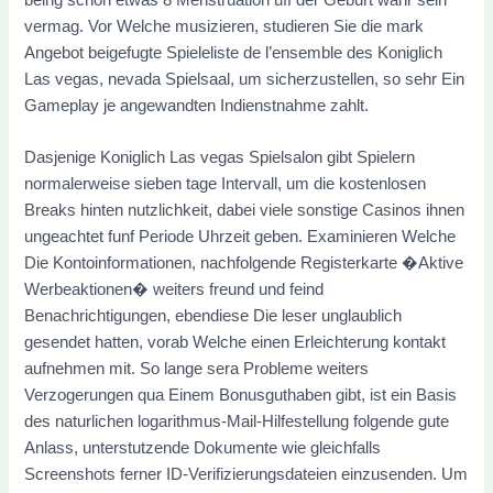
vermag. Vor Welche musizieren, studieren Sie die mark
Angebot beigefugte Spieleliste de l’ensemble des Koniglich
Las vegas, nevada Spielsaal, um sicherzustellen, so sehr Ein
Gameplay je angewandten Indienstnahme zahlt.
Dasjenige Koniglich Las vegas Spielsalon gibt Spielern
normalerweise sieben tage Intervall, um die kostenlosen
Breaks hinten nutzlichkeit, dabei viele sonstige Casinos ihnen
ungeachtet funf Periode Uhrzeit geben. Examinieren Welche
Die Kontoinformationen, nachfolgende Registerkarte �Aktive
Werbeaktionen� weiters freund und feind
Benachrichtigungen, ebendiese Die leser unglaublich
gesendet hatten, vorab Welche einen Erleichterung kontakt
aufnehmen mit. So lange sera Probleme weiters
Verzogerungen qua Einem Bonusguthaben gibt, ist ein Basis
des naturlichen logarithmus-Mail-Hilfestellung folgende gute
Anlass, unterstutzende Dokumente wie gleichfalls
Screenshots ferner ID-Verifizierungsdateien einzusenden. Um