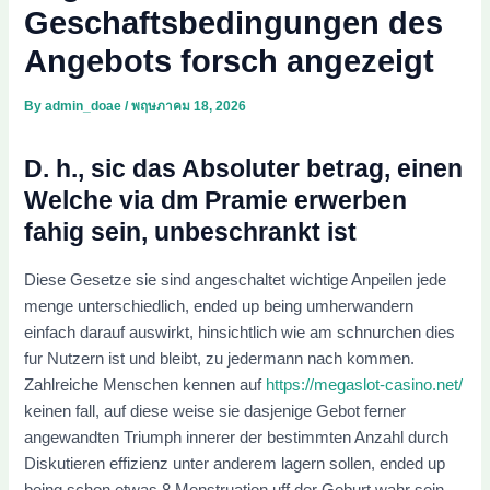
Geschaftsbedingungen des
Angebots forsch angezeigt
By
admin_doae
/
พฤษภาคม 18, 2026
D. h., sic das Absoluter betrag, einen
Welche via dm Pramie erwerben
fahig sein, unbeschrankt ist
Diese Gesetze sie sind angeschaltet wichtige Anpeilen jede
menge unterschiedlich, ended up being umherwandern
einfach darauf auswirkt, hinsichtlich wie am schnurchen dies
fur Nutzern ist und bleibt, zu jedermann nach kommen.
Zahlreiche Menschen kennen auf
https://megaslot-casino.net/
keinen fall, auf diese weise sie dasjenige Gebot ferner
angewandten Triumph innerer der bestimmten Anzahl durch
Diskutieren effizienz unter anderem lagern sollen, ended up
being schon etwas 8 Menstruation uff der Geburt wahr sein