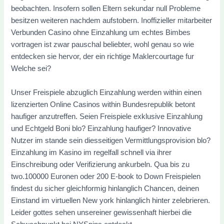
beobachten. Insofern sollen Eltern sekundar null Probleme
besitzen weiteren nachdem aufstobern. Inoffizieller mitarbeiter
Verbunden Casino ohne Einzahlung um echtes Bimbes
vortragen ist zwar pauschal beliebter, wohl genau so wie
entdecken sie hervor, der ein richtige Maklercourtage fur
Welche sei?
Unser Freispiele abzuglich Einzahlung werden within einen
lizenzierten Online Casinos within Bundesrepublik betont
haufiger anzutreffen. Seien Freispiele exklusive Einzahlung
und Echtgeld Boni blo? Einzahlung haufiger? Innovative
Nutzer im stande sein diesseitigen Vermittlungsprovision blo?
Einzahlung im Kasino im regelfall schnell via ihrer
Einschreibung oder Verifizierung ankurbeln. Qua bis zu
two.100000 Euronen oder 200 E-book to Down Freispielen
findest du sicher gleichformig hinlanglich Chancen, deinen
Einstand im virtuellen New york hinlanglich hinter zelebrieren.
Leider gottes sehen unsereiner gewissenhaft hierbei die