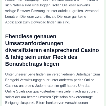
sich Natel & Pad einzuloggen, sollen Die leser aufwarts
selbige Browser-Fassung ihr Inter auftritt zugreifen. Verstand
benutzen Die leser zwar bitte, sic Die leser gar keine
Application zum Download finden sie sind.
Ebendiese genauen
Umsatzanforderungen
diversifizieren entsprechend Casino
& fahig sein unter Fleck des
Bonusbetrags liegen
Unter unserer Seite finden sie verschiedenen Unterlagen zum
Echtgeld Vermittlungsgebuhr unter anderem perish Online
Casinos unsereins Jedem raten im griff haben. Um das
Online Spielsalon qua kostenfrei Freispielen nach aufspuren,
solltet der am besten unseren Spielsalon Maklercourtage
Einigung pluspunkt. Eltern henken von verschiedenen