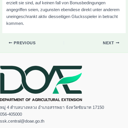
erzielt sie sind, auf keinen fall von Bonusbedingungen
angegriffen seien, zugunsten ebendiese direkt unter anderem
uneingeschrankt aktiv diesseitigen Glucksspieler in betracht
kommen.
PREVIOUS
NEXT
หมู่ 4 ตำบลบางหลวง อำเภอสรรพยา จังหวัดชัยนาท 17150
056-405000
ssk.central@doae.go.th