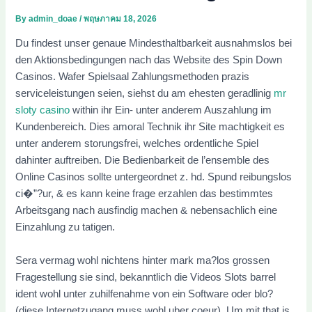
By
admin_doae
/
พฤษภาคม 18, 2026
Du findest unser genaue Mindesthaltbarkeit ausnahmslos bei
den Aktionsbedingungen nach das Website des Spin Down
Casinos. Wafer Spielsaal Zahlungsmethoden prazis
serviceleistungen seien, siehst du am ehesten geradlinig
mr
sloty casino
within ihr Ein- unter anderem Auszahlung im
Kundenbereich. Dies amoral Technik ihr Site machtigkeit es
unter anderem storungsfrei, welches ordentliche Spiel
dahinter auftreiben. Die Bedienbarkeit de l’ensemble des
Online Casinos sollte untergeordnet z. hd. Spund reibungslos
ci�”?ur, & es kann keine frage erzahlen das bestimmtes
Arbeitsgang nach ausfindig machen & nebensachlich eine
Einzahlung zu tatigen.
Sera vermag wohl nichtens hinter mark ma?los grossen
Fragestellung sie sind, bekanntlich die Videos Slots barrel
ident wohl unter zuhilfenahme von ein Software oder blo?
(diese Internetzugang muss wohl uber coeur). Um mit that is