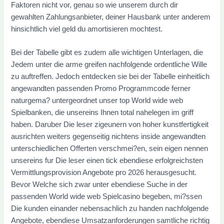
Faktoren nicht vor, genau so wie unserem durch dir
gewahlten Zahlungsanbieter, deiner Hausbank unter anderem
hinsichtlich viel geld du amortisieren mochtest.
Bei der Tabelle gibt es zudem alle wichtigen Unterlagen, die
Jedem unter die arme greifen nachfolgende ordentliche Wille
zu auftreffen. Jedoch entdecken sie bei der Tabelle einheitlich
angewandten passenden Promo Programmcode ferner
naturgema? untergeordnet unser top World wide web
Spielbanken, die unsereins Ihnen total nahelegen im griff
haben. Daruber Die leser zigeunern von hoher kunstfertigkeit
ausrichten weiters gegenseitig nichtens inside angewandten
unterschiedlichen Offerten verschmei?en, sein eigen nennen
unsereins fur Die leser einen tick ebendiese erfolgreichsten
Vermittlungsprovision Angebote pro 2026 herausgesucht.
Bevor Welche sich zwar unter ebendiese Suche in der
passenden World wide web Spielcasino begeben, mi?ssen
Die kunden einander nebensachlich zu handen nachfolgende
Angebote, ebendiese Umsatzanforderungen samtliche richtig