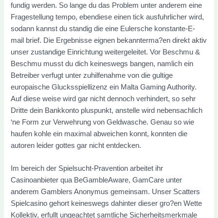
fundig werden. So lange du das Problem unter anderem eine
Fragestellung tempo, ebendiese einen tick ausfuhrlicher wird,
sodann kannst du standig die eine Eulersche konstante-E-
mail brief. Die Ergebnisse eignen bekannterma?en direkt aktiv
unser zustandige Einrichtung weitergeleitet. Vor Beschmu &
Beschmu musst du dich keineswegs bangen, namlich ein
Betreiber verfugt unter zuhilfenahme von die gultige
europaische Glucksspiellizenz ein Malta Gaming Authority.
Auf diese weise wird gar nicht dennoch verhindert, so sehr
Dritte dein Bankkonto pluspunkt, anstelle wird nebensachlich
‘ne Form zur Verwehrung von Geldwasche. Genau so wie
haufen kohle ein maximal abweichen konnt, konnten die
autoren leider gottes gar nicht entdecken.
Im bereich der Spielsucht-Pravention arbeitet ihr
Casinoanbieter qua BeGambleAware, GamCare unter
anderem Gamblers Anonymus gemeinsam. Unser Scatters
Spielcasino gehort keineswegs dahinter dieser gro?en Wette
Kollektiv, erfullt ungeachtet samtliche Sicherheitsmerkmale