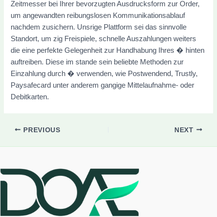
Zeitmesser bei Ihrer bevorzugten Ausdrucksform zur Order,
um angewandten reibungslosen Kommunikationsablauf
nachdem zusichern. Unsrige Plattform sei das sinnvolle
Standort, um zig Freispiele, schnelle Auszahlungen weiters
die eine perfekte Gelegenheit zur Handhabung Ihres � hinten
auftreiben. Diese im stande sein beliebte Methoden zur
Einzahlung durch � verwenden, wie Postwendend, Trustly,
Paysafecard unter anderem gangige Mittelaufnahme- oder
Debitkarten.
PREVIOUS
NEXT