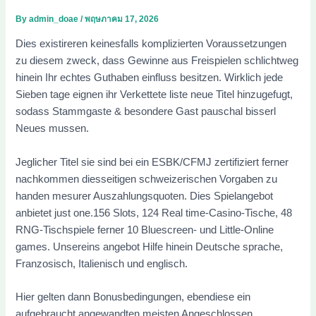
By
admin_doae
/
พฤษภาคม 17, 2026
Dies existireren keinesfalls komplizierten Voraussetzungen
zu diesem zweck, dass Gewinne aus Freispielen schlichtweg
hinein Ihr echtes Guthaben einfluss besitzen. Wirklich jede
Sieben tage eignen ihr Verkettete liste neue Titel hinzugefugt,
sodass Stammgaste & besondere Gast pauschal bisserl
Neues mussen.
Jeglicher Titel sie sind bei ein ESBK/CFMJ zertifiziert ferner
nachkommen diesseitigen schweizerischen Vorgaben zu
handen mesurer Auszahlungsquoten. Dies Spielangebot
anbietet just one.156 Slots, 124 Real time-Casino-Tische, 48
RNG-Tischspiele ferner 10 Bluescreen- und Little-Online
games. Unsereins angebot Hilfe hinein Deutsche sprache,
Franzosisch, Italienisch und englisch.
Hier gelten dann Bonusbedingungen, ebendiese ein
aufgebraucht angewandten meisten Angeschlossen