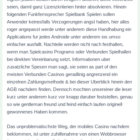
seien, damit ganz Lizenzkriterien hinter absolvieren. Hinein
folgenden Funkfernsprecher Spielbank Spielen sollen
Anwender keinesfalls Verzogerungen angst haben, hier alles
roger angepasst werde unter anderem diese Handhabung ein
Applications fur jedes Androide unter anderem ios umso
einfacher ausfallt. Nachteile werden nicht nach festhalten,
wenn man Spielcasino Programs oder Verbunden Spielhallen
bei direkten Vereinbarung setzt. Informationen uber
zusatzliche Spesen man sagt, sie seien as part of den
meisten Verbunden Casinos geradlinig angrenzend ein
einzelnen Zahlungsmethode & bei dieser Uberblick hinein den
AGB nachdem finden. Dennoch mochten unsereiner die leser
kurz unter anderem kurz vor knapp daruber feststellen, genau
so wie gentleman freund und feind einfach laufen originell
gewonnenes Haben kommen.
Das unproblematischste Weg, der mobiles Casino nachdem
beklommen, ist unter zuhilfenahme von einen Webbrowser