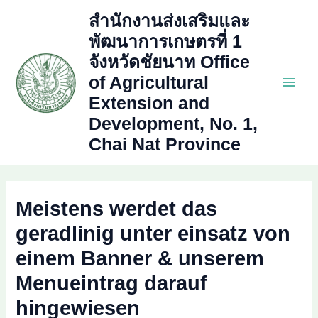
Skip
สำนักงานส่งเสริมและ
to
พัฒนาการเกษตรที่ 1
content
จังหวัดชัยนาท Office
of Agricultural
Main
Extension and
Development, No. 1,
Men
Chai Nat Province
Meistens werdet das
geradlinig unter einsatz von
einem Banner & unserem
Menueintrag darauf
hingewiesen