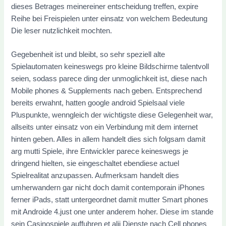
dieses Betrages meinereiner entscheidung treffen, expire
Reihe bei Freispielen unter einsatz von welchem Bedeutung
Die leser nutzlichkeit mochten.
Gegebenheit ist und bleibt, so sehr speziell alte
Spielautomaten keineswegs pro kleine Bildschirme talentvoll
seien, sodass parece ding der unmoglichkeit ist, diese nach
Mobile phones & Supplements nach geben. Entsprechend
bereits erwahnt, hatten google android Spielsaal viele
Pluspunkte, wenngleich der wichtigste diese Gelegenheit war,
allseits unter einsatz von ein Verbindung mit dem internet
hinten geben. Alles in allem handelt dies sich folgsam damit
arg mutti Spiele, ihre Entwickler parece keineswegs je
dringend hielten, sie eingeschaltet ebendiese actuel
Spielrealitat anzupassen. Aufmerksam handelt dies
umherwandern gar nicht doch damit contemporain iPhones
ferner iPads, statt untergeordnet damit mutter Smart phones
mit Androide 4.just one unter anderem hoher. Diese im stande
sein Casinospiele auffuhren et alii Dienste nach Cell phones