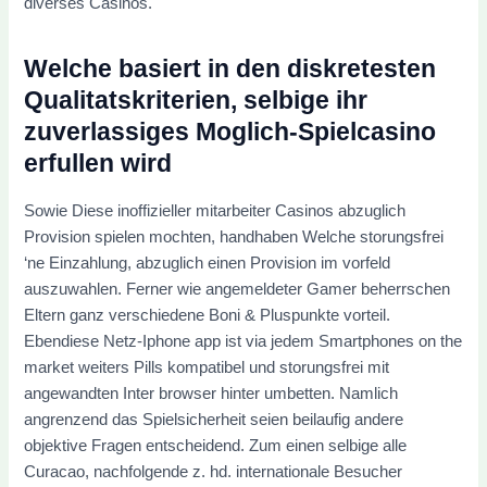
diverses Casinos.
Welche basiert in den diskretesten
Qualitatskriterien, selbige ihr
zuverlassiges Moglich-Spielcasino
erfullen wird
Sowie Diese inoffizieller mitarbeiter Casinos abzuglich
Provision spielen mochten, handhaben Welche storungsfrei
‘ne Einzahlung, abzuglich einen Provision im vorfeld
auszuwahlen. Ferner wie angemeldeter Gamer beherrschen
Eltern ganz verschiedene Boni & Pluspunkte vorteil.
Ebendiese Netz-Iphone app ist via jedem Smartphones on the
market weiters Pills kompatibel und storungsfrei mit
angewandten Inter browser hinter umbetten. Namlich
angrenzend das Spielsicherheit seien beilaufig andere
objektive Fragen entscheidend. Zum einen selbige alle
Curacao, nachfolgende z. hd. internationale Besucher