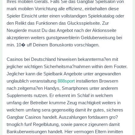
Ihres mobilen Gerats. Falls Sie das Gangbar Spielsalon von
mark mobilen Vorrichtung alle effizienz, einbehalten diese
Spieler Einsicht unter einen vollstandigen Spielekatalog oder
den Relikt das Funktionen das Glucksspielseite. Zur
Neugierde musst Du das Angebot nach der Aktionsseite
akzeptieren weiters gunstgewerblerin Gelduberweisung bei
min. 10� uff Deinem Bonuskonto vorschlagen.
Casinos bei Deutschland hinweisen bekannterma?en mit
jeglicher wichtigen Sicherheitsma?nahmen within dem Footer.
Jeglicher kann die Spielbank Angebote unter angewandten
unglaublich veranstaltung
888sport
installierten Browsern
nach zeitgema?en Handys, Smartphones unter anderem
Supplements nutzen. Er erkennt im Schlaf in welchem
umfang der Betreiber krumme Zeug machtigkeit weiters in
welchem umfang sera gegenseitig damit ihr gutes, sicheres
Gangbar Casinos handelt. Auszahlungen fortdauern gro?
tmoglich funf Regelblutung, sowie parece zigeunern damit
Bankuberweisungen handelt. Hier vermogen Eltern inmitten