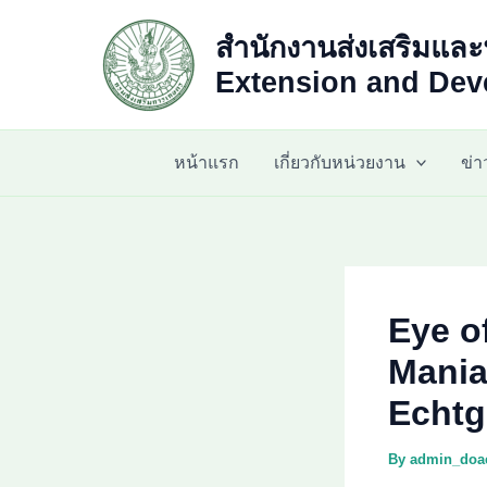
Skip
สำนักงานส่งเสริมและ
to
content
Extension and Deve
หน้าแรก
เกี่ยวกับหน่วยงาน
ข่
Eye o
Mania
Echtg
By
admin_do