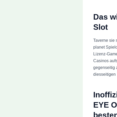
Das wi
Slot
Taverne sie 
planet Spiel
Lizenz-Game 
Casinos aufs
gegenseitig 
diesseitige
Inoffi
EYE O
beste