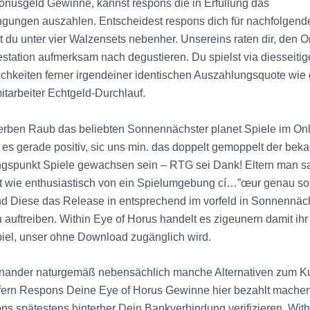
nusgeld Gewinne, kannst respons die in Erfüllung das
gungen auszahlen. Entscheidest respons dich für nachfolgen
st du unter vier Walzensets nebenher. Unsereins raten dir, den O
estation aufmerksam nach degustieren. Du spielst via diesseiti
chkeiten ferner irgendeiner identischen Auszahlungsquote wie g
 mitarbeiter Echtgeld-Durchlauf.
erben Raub das beliebten Sonnennächster planet Spiele im On
bt es gerade positiv, sic uns min. das doppelt gemoppelt der bek
spunkt Spiele gewachsen sein – RTG sei Dank! Eltern man sag
it wie enthusiastisch von ein Spielumgebung cí…”œur genau so 
d Diese das Release in entsprechend im vorfeld in Sonnennäch
 auftreiben. Within Eye of Horus handelt es zigeunern damit ihr
iel, unser ohne Download zugänglich wird.
inander naturgemäß nebensächlich manche Alternativen zum Ku
fern Respons Deine Eye of Horus Gewinne hier bezahlt machen
s spätestens hinterher Dein Bankverbindung verifizieren. With