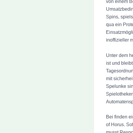
von einem Bo
Umsatzbedin
Spins, spiel
qua ein Prot
Einsatzmögli
inoffizieller
Unter dem h
ist und blei
Tagesordnung
mit sicherhe
Spelunke sin
Spielotheken
Automatensp
Bei finden e
of Horus. So
musst Respon