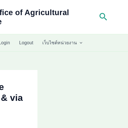
fice of Agricultural
Search
e
Login
Logout
เว็บไซต์หน่วยงาน
e
 & via