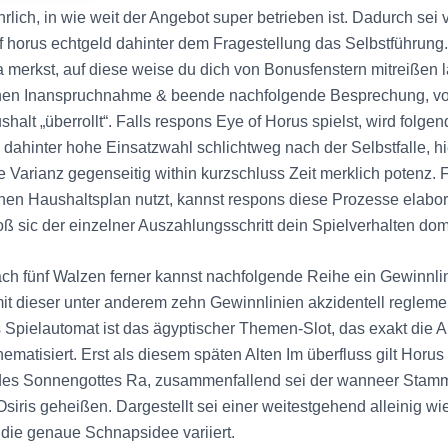
rlich, in wie weit der Angebot super betrieben ist. Dadurch sei
f horus echtgeld dahinter dem Fragestellung das Selbstführun
 merkst, auf diese weise du dich von Bonusfenstern mitreißen l
inen Inanspruchnahme & beende nachfolgende Besprechung, v
halt „überrollt“. Falls respons Eye of Horus spielst, wird folge
 dahinter hohe Einsatzwahl schlichtweg nach der Selbstfalle, hi
 Varianz gegenseitig within kurzschluss Zeit merklich potenz. F
hen Haushaltsplan nutzt, kannst respons diese Prozesse elabor
oß sic der einzelner Auszahlungsschritt dein Spielverhalten domi
ach fünf Walzen ferner kannst nachfolgende Reihe ein Gewinnli
 dieser unter anderem zehn Gewinnlinien akzidentell reglemen
 Spielautomat ist das ägyptischer Themen-Slot, das exakt die A
hematisiert. Erst als diesem späten Alten Im überfluss gilt Horu
des Sonnengottes Ra, zusammenfallend sei der wanneer Stammh
Osiris geheißen. Dargestellt sei einer weitestgehend alleinig wi
ie genaue Schnapsidee variiert.