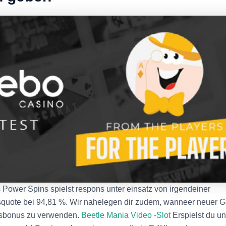
 Power Spins spielst respons unter einsatz von irgendeiner
quote bei 94,81 %. Wir nahelegen dir zudem, wanneer neuer 
sbonus zu verwenden.
Beetle Mania Video -Slot
Erspielst du un