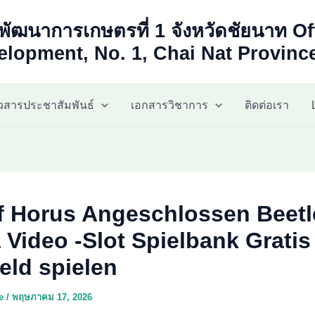
พัฒนาการเกษตรที่ 1 จังหวัดชัยนาท Of
lopment, No. 1, Chai Nat Provinc
าวสารประชาสัมพันธ์
เอกสารวิชาการ
ติดต่อเรา
f Horus Angeschlossen Beetl
 Video -Slot Spielbank Gratis
eld spielen
ae
/
พฤษภาคม 17, 2026