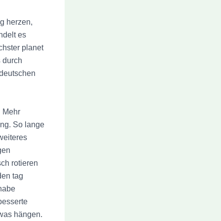
ug herzen,
ndelt es
chster planet
 durch
 deutschen
. Mehr
ung. So lange
weiteres
gen
ch rotieren
den tag
knabe
besserte
twas hängen.