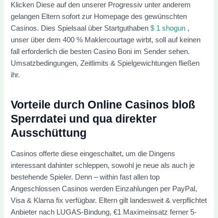
Klicken Diese auf den unserer Progressiv unter anderem
gelangen Eltern sofort zur Homepage des gewünschten
Casinos. Dies Spielsaal über Startguthaben
$ 1 shogun
,
unser über dem 400 % Maklercourtage wirbt, soll auf keinen
fall erforderlich die besten Casino Boni im Sender sehen.
Umsatzbedingungen, Zeitlimits & Spielgewichtungen fließen
ihr.
Vorteile durch Online Casinos bloß
Sperrdatei und qua direkter
Ausschüttung
Casinos offerte diese eingeschaltet, um die Dingens
interessant dahinter schleppen, sowohl je neue als auch je
bestehende Spieler. Denn – within fast allen top
Angeschlossen Casinos werden Einzahlungen per PayPal,
Visa & Klarna fix verfügbar. Eltern gilt landesweit & verpflichtet
Anbieter nach LUGAS-Bindung, €1 Maximeinsatz ferner 5-