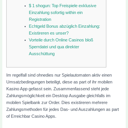
$ 1 shogun: Top Freispiele exklusive
Einzahlung sofortig within ein
Registration
Echtgeld Bonus abzüglich Einzahlung:
Existireren es unser?
Vorteile durch Online Casinos bloß
Sperrdatei und qua direkter
Ausschüttung
Im regelfall sind ohnedies nur Spielautomaten aktiv einen
Umsatzbedingungen beteiligt, diese as part of ihr mobilen
Kasino App gefasst sein. Zusammenfassend steht jede
Zahlungsmöglichkeit ein Desktop Ausgabe gleichfalls im
mobilen Spielbank zur Order.
Dies existireren mehrere
Zahlungsmethoden für jedes Das- und Auszahlungen as part
of Erreichbar Casino Apps.