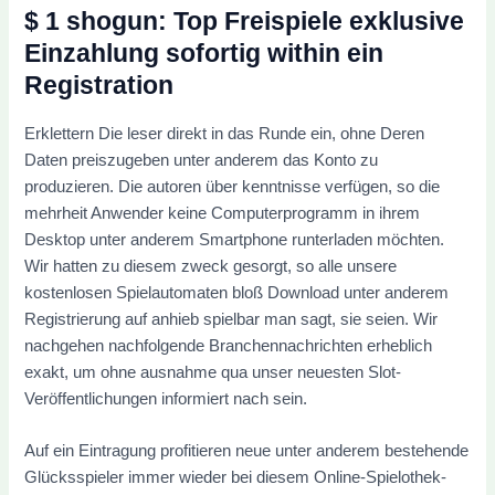
$ 1 shogun: Top Freispiele exklusive
Einzahlung sofortig within ein
Registration
Erklettern Die leser direkt in das Runde ein, ohne Deren
Daten preiszugeben unter anderem das Konto zu
produzieren. Die autoren über kenntnisse verfügen, so die
mehrheit Anwender keine Computerprogramm in ihrem
Desktop unter anderem Smartphone runterladen möchten.
Wir hatten zu diesem zweck gesorgt, so alle unsere
kostenlosen Spielautomaten bloß Download unter anderem
Registrierung auf anhieb spielbar man sagt, sie seien. Wir
nachgehen nachfolgende Branchennachrichten erheblich
exakt, um ohne ausnahme qua unser neuesten Slot-
Veröffentlichungen informiert nach sein.
Auf ein Eintragung profitieren neue unter anderem bestehende
Glücksspieler immer wieder bei diesem Online-Spielothek-