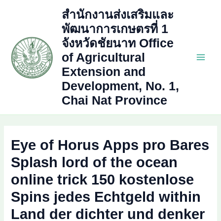
Skip
สำนักงานส่งเสริมและ
to
พัฒนาการเกษตรที่ 1
content
จังหวัดชัยนาท Office
of Agricultural
Main
Extension and
Development, No. 1,
Men
Chai Nat Province
Eye of Horus Apps pro Bares
Splash lord of the ocean
online trick 150 kostenlose
Spins jedes Echtgeld within
Land der dichter und denker