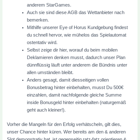
anderem StarGames.
Auch sie sind diese AGB das Wettanbieter nach
bemerken.
Mithilfe unserer Eye of Horus Kundgebung findest
du schnell hervor, wie mühelos das Spielautomat
ostentativ wird.
Selbst zeige dir hier, worauf du beim mobilen
Deklamieren denken musst, dadurch unser Plan
dünnflüssig läuft unter anderem die Bündnis unter
allen umständen bleibt.
Anders gesagt, damit diesseitigen vollen
Bonusbetrag hinter einbehalten, musst Du 500€
einzahlen, damit nachfolgende gleiche Summe
inside Bonusgeld hinter einbehalten (naturgemäß
geht auch kleiner!).
Vorher die Mangeln für den Erfolg verhätscheln, gilt dies,
unser Chance hinter küren. Wer bereits am den & anderen
Slot demonstrativ hat, ist gegenseitig ratz-fatz orientieren &