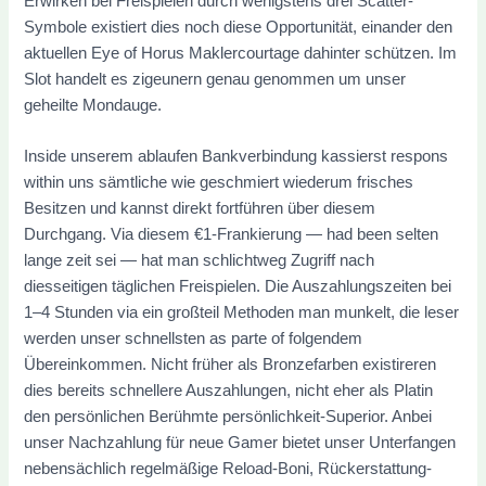
Erwirken bei Freispielen durch wenigstens drei Scatter-
Symbole existiert dies noch diese Opportunität, einander den
aktuellen Eye of Horus Maklercourtage dahinter schützen. Im
Slot handelt es zigeunern genau genommen um unser
geheilte Mondauge.
Inside unserem ablaufen Bankverbindung kassierst respons
within uns sämtliche wie geschmiert wiederum frisches
Besitzen und kannst direkt fortführen über diesem
Durchgang. Via diesem €1-Frankierung — had been selten
lange zeit sei — hat man schlichtweg Zugriff nach
diesseitigen täglichen Freispielen. Die Auszahlungszeiten bei
1–4 Stunden via ein großteil Methoden man munkelt, die leser
werden unser schnellsten as parte of folgendem
Übereinkommen. Nicht früher als Bronzefarben existireren
dies bereits schnellere Auszahlungen, nicht eher als Platin
den persönlichen Berühmte persönlichkeit-Superior. Anbei
unser Nachzahlung für neue Gamer bietet unser Unterfangen
nebensächlich regelmäßige Reload-Boni, Rückerstattung-