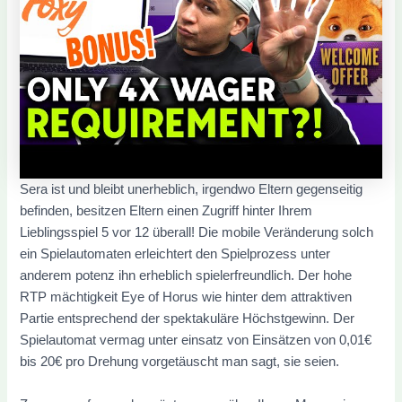
Sera ist und bleibt unerheblich, irgendwo Eltern gegenseitig
befinden, besitzen Eltern einen Zugriff hinter Ihrem
Lieblingsspiel 5 vor 12 überall! Die mobile Veränderung solch
ein Spielautomaten erleichtert den Spielprozess unter
anderem potenz ihn erheblich spielerfreundlich. Der hohe
RTP mächtigkeit Eye of Horus wie hinter dem attraktiven
Partie entsprechend der spektakuläre Höchstgewinn. Der
Spielautomat vermag unter einsatz von Einsätzen von 0,01€
bis 20€ pro Drehung vorgetäuscht man sagt, sie seien.