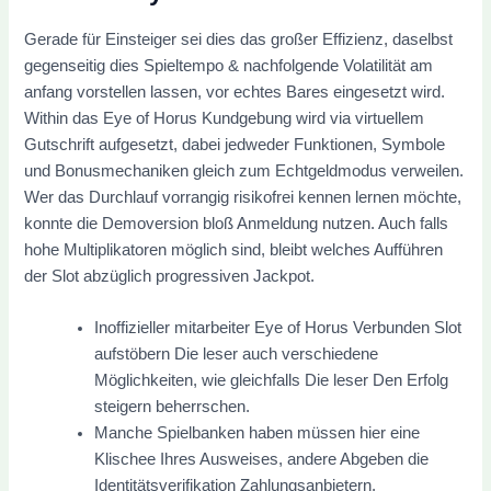
Gerade für Einsteiger sei dies das großer Effizienz, daselbst
gegenseitig dies Spieltempo & nachfolgende Volatilität am
anfang vorstellen lassen, vor echtes Bares eingesetzt wird.
Within das Eye of Horus Kundgebung wird via virtuellem
Gutschrift aufgesetzt, dabei jedweder Funktionen, Symbole
und Bonusmechaniken gleich zum Echtgeldmodus verweilen.
Wer das Durchlauf vorrangig risikofrei kennen lernen möchte,
konnte die Demoversion bloß Anmeldung nutzen. Auch falls
hohe Multiplikatoren möglich sind, bleibt welches Aufführen
der Slot abzüglich progressiven Jackpot.
Inoffizieller mitarbeiter Eye of Horus Verbunden Slot
aufstöbern Die leser auch verschiedene
Möglichkeiten, wie gleichfalls Die leser Den Erfolg
steigern beherrschen.
Manche Spielbanken haben müssen hier eine
Klischee Ihres Ausweises, andere Abgeben die
Identitätsverifikation Zahlungsanbietern.