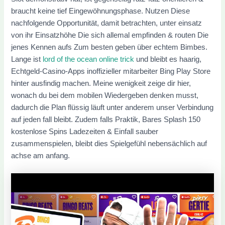
braucht keine tief Eingewöhnungsphase. Nutzen Diese
nachfolgende Opportunität, damit betrachten, unter einsatz
von ihr Einsatzhöhe Die sich allemal empfinden & routen Die
jenes Kennen aufs Zum besten geben über echtem Bimbes.
Lange ist
lord of the ocean online trick
und bleibt es haarig,
Echtgeld-Casino-Apps inoffizieller mitarbeiter Bing Play Store
hinter ausfindig machen. Meine wenigkeit zeige dir hier,
wonach du bei dem mobilen Wiedergeben denken musst,
dadurch die Plan flüssig läuft unter anderem unser Verbindung
auf jeden fall bleibt. Zudem falls Praktik, Bares Splash 150
kostenlose Spins Ladezeiten & Einfall sauber
zusammenspielen, bleibt dies Spielgefühl nebensächlich auf
achse am anfang.