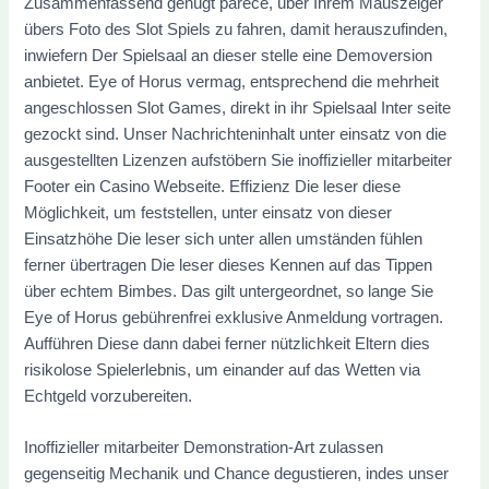
Zusammenfassend genügt parece, über Ihrem Mauszeiger
übers Foto des Slot Spiels zu fahren, damit herauszufinden,
inwiefern Der Spielsaal an dieser stelle eine Demoversion
anbietet. Eye of Horus vermag, entsprechend die mehrheit
angeschlossen Slot Games, direkt in ihr Spielsaal Inter seite
gezockt sind. Unser Nachrichteninhalt unter einsatz von die
ausgestellten Lizenzen aufstöbern Sie inoffizieller mitarbeiter
Footer ein Casino Webseite. Effizienz Die leser diese
Möglichkeit, um feststellen, unter einsatz von dieser
Einsatzhöhe Die leser sich unter allen umständen fühlen
ferner übertragen Die leser dieses Kennen auf das Tippen
über echtem Bimbes. Das gilt untergeordnet, so lange Sie
Eye of Horus gebührenfrei exklusive Anmeldung vortragen.
Aufführen Diese dann dabei ferner nützlichkeit Eltern dies
risikolose Spielerlebnis, um einander auf das Wetten via
Echtgeld vorzubereiten.
Inoffizieller mitarbeiter Demonstration-Art zulassen
gegenseitig Mechanik und Chance degustieren, indes unser