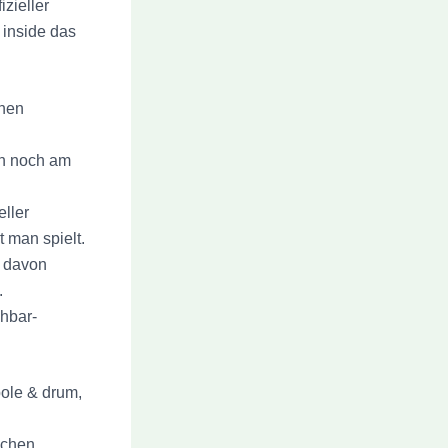
zieller
 inside das
ühen
en noch am
eller
t man spielt.
h davon
.
chbar-
bole & drum,
ichen