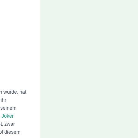
 wurde, hat
ihr
 seinem
 Joker
t, zwar
of diesem