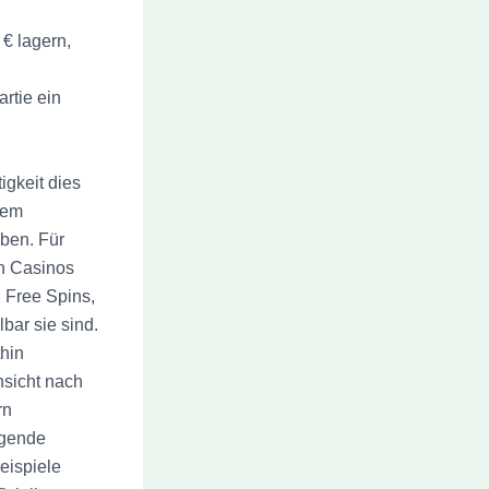
€ lagern,
rtie ein
gkeit dies
dem
ben. Für
en Casinos
 Free Spins,
bar sie sind.
hin
nsicht nach
rn
lgende
eispiele