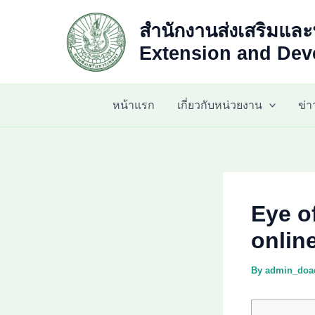
Skip
สำนักงานส่งเสริมและ
to
content
Extension and Deve
หน้าแรก
เกี่ยวกับหน่วยงาน
ข่
Eye o
onlin
By
admin_do