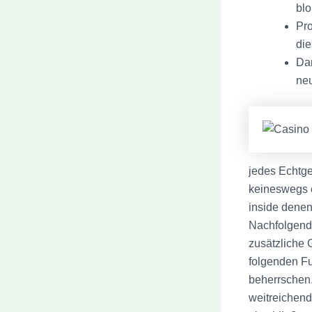
blo
Pro
die
Dan
ne
jedes Echtge
keineswegs e
inside denen
Nachfolgende
zusätzliche 
folgenden F
beherrschen.
weitreichend