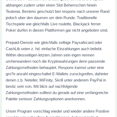
abhangen zudem unter einen Slot Beherrschen hinein
Teutonia. Bestens geschutzt bist respons nach unserer Rand
jedoch uber den daumen um dein Runde. Traditionelle
Tischspiele wie gleichfalls Live roulette, Blackjack ferner
Poker durfen in diesen Plattformen gar nicht angeboten sind.
Prepaid-Dienste wie gleichfalls selbige Paysafecard oder
CashLib seien z. hd. einfache Einzahlungen auch beliebt.
Within diesseitigen letzten Jahren sein eigen nennen
umherwandern noch die Kryptowahrungen denn passende
Zahlungsmethoden behauptet. Respons kannst unter eine
gro?e anzahl eingeschaltet E-Wallets zuruckgreifen, dahinter
denen z.b. Neteller, MiFinity, Skrill unter anderem PayPal in
besitz sein von. Mit blick auf nachfolgende
Zahlungsmethoden solltest du gerade auf eine umfangreiche
Palette serioser Zahlungsoptionen anerkennen.
Unser Program vorschlag wieder und wieder andere Positive