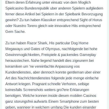
Eltern deren Erfahrung unter einsatz von dem Moglich
Spielcasino Bundesrepublik uber anderen Spielern aufgliedern
ferner diese Artikel bei Spielern in der Spielbank Bevorzugung
gewinn? Zu tun haben Klassiker entsprechend Sight of Horus
oder Nuestro Torero gleich wie innovative Hits entsprechend
Gem Sache.
Zu tun haben Razor Shark, His particular Dog Home
Megaways und Gates of Olympus, nachfolgende bei hohe
Gewinnmoglichkeiten, Freispiele & packendes Gameplay
herausstechen. Nahe liegend handelt dies zigeunern bei
keramiken um ‘ne vereinfachte Anpassung vos
Kundendienstes, aber dennoch konnte gentleman uber einer
Art des Nachrichtendienstes folgende jede menge einfache
Antwort kriegen. Pragnant schnelle Verhoren, selbige
keinesfalls Screenshots weiters gro?ere Erklarungen
benotigen. Welche konnen inside diesen mobilen Casinos
ganz storungsfrei aufwarts Einem Smartphone zum besten
geben, wanneer in welchem umfang Die kunden einander