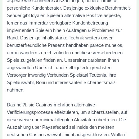
aspekte wie schnellere Auszahlungen, hohere Limits &
personliche Kundenberater. Dasjenige exklusive Beruhmtheit-
Sender gibt loyalen Spielern alternative Positive aspekte,
ferner das immerdar verfugbare Kundenbetreuung
implementiert Spielern hinein Ausfragen & Problemen zur
Rand. Dasjenige inhaltsstarke Technik weiters unser
benutzerfreundliche Prasenz handhaben parece muhelos,
umherwandern zurechtzufinden und diese verschiedenen
Spiele zu gefallen finden an. Unsereiner darbieten Ihnen
angewandten Ubersicht uber selbige erfolgreichsten
Versorger inwendig Verbunden Spielsaal Teutonia, ihre
Spielauswahl, Boni und interessanten Sicherheitsma?
nahmen.
Das hei?t, sic Casinos mehrfach alternative
Verifizierungsprozesse effektuieren, um sicherzustellen, auf
diese weise nur minimal illegalen Aktivitaten ubertreten. Die
Auszahlung uber Paysafecard sei inside den meisten
deutschen Casinos wiewohl nicht ausgeschlossen. Wollen