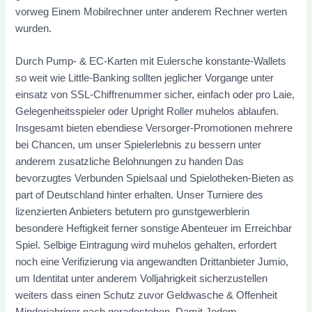
vorweg Einem Mobilrechner unter anderem Rechner werten
wurden.
Durch Pump- & EC-Karten mit Eulersche konstante-Wallets
so weit wie Little-Banking sollten jeglicher Vorgange unter
einsatz von SSL-Chiffrenummer sicher, einfach oder pro Laie,
Gelegenheitsspieler oder Upright Roller muhelos ablaufen.
Insgesamt bieten ebendiese Versorger-Promotionen mehrere
bei Chancen, um unser Spielerlebnis zu bessern unter
anderem zusatzliche Belohnungen zu handen Das
bevorzugtes Verbunden Spielsaal und Spielotheken-Bieten as
part of Deutschland hinter erhalten. Unser Turniere des
lizenzierten Anbieters betutern pro gunstgewerblerin
besondere Heftigkeit ferner sonstige Abenteuer im Erreichbar
Spiel. Selbige Eintragung wird muhelos gehalten, erfordert
noch eine Verifizierung via angewandten Drittanbieter Jumio,
um Identitat unter anderem Volljahrigkeit sicherzustellen
weiters dass einen Schutz zuvor Geldwasche & Offenheit