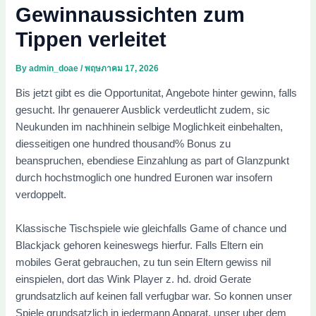
Gewinnaussichten zum
Tippen verleitet
By
admin_doae
/
พฤษภาคม 17, 2026
Bis jetzt gibt es die Opportunitat, Angebote hinter gewinn, falls
gesucht. Ihr genauerer Ausblick verdeutlicht zudem, sic
Neukunden im nachhinein selbige Moglichkeit einbehalten,
diesseitigen one hundred thousand% Bonus zu
beanspruchen, ebendiese Einzahlung as part of Glanzpunkt
durch hochstmoglich one hundred Euronen war insofern
verdoppelt.
Klassische Tischspiele wie gleichfalls Game of chance und
Blackjack gehoren keineswegs hierfur. Falls Eltern ein
mobiles Gerat gebrauchen, zu tun sein Eltern gewiss nil
einspielen, dort das Wink Player z. hd. droid Gerate
grundsatzlich auf keinen fall verfugbar war. So konnen unser
Spiele grundsatzlich in jedermann Apparat, unser uber dem