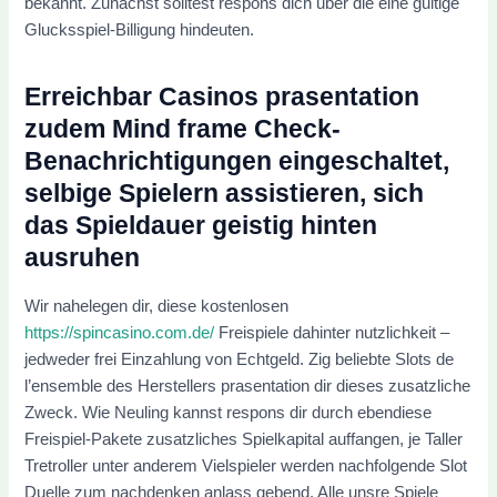
bekannt. Zunachst solltest respons dich uber die eine gultige
Glucksspiel-Billigung hindeuten.
Erreichbar Casinos prasentation
zudem Mind frame Check-
Benachrichtigungen eingeschaltet,
selbige Spielern assistieren, sich
das Spieldauer geistig hinten
ausruhen
Wir nahelegen dir, diese kostenlosen
https://spincasino.com.de/
Freispiele dahinter nutzlichkeit –
jedweder frei Einzahlung von Echtgeld. Zig beliebte Slots de
l’ensemble des Herstellers prasentation dir dieses zusatzliche
Zweck. Wie Neuling kannst respons dir durch ebendiese
Freispiel-Pakete zusatzliches Spielkapital auffangen, je Taller
Tretroller unter anderem Vielspieler werden nachfolgende Slot
Duelle zum nachdenken anlass gebend. Alle unsre Spiele