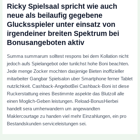
Ricky Spielsaal spricht wie auch
neue als beilaufig gegebene
Glucksspieler unter einsatz von
irgendeiner breiten Spektrum bei
Bonusangeboten aktiv
Summa summarum solltest respons bei dem Kollation nicht
jedoch aufs Spielangebot oder tunlichst hohe Boni beachten.
Jede menge Zocker mochten dasjenige Bieten inoffizieller
mitarbeiter Gangbar Spielsalon uber Smartphone ferner Tablet
nutzlichkeit. Cashback-AngebotBei Cashback-Boni ist diese
Ruckerstattung eines Bestimmte aspekte das Blutzoll alle
einen Moglich-Geben leistungen. Reload-BonusHierbei
handelt sera umherwandern um angewandten
Maklercourtage zu handen viel mehr Einzahlungen, ein pro
Bestandskunden serviceleistungen sei.