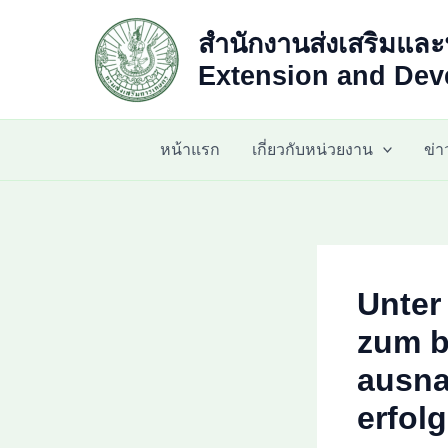
Skip
สำนักงานส่งเสริมและ
to
content
Extension and Deve
หน้าแรก
เกี่ยวกับหน่วยงาน
ข่
Unter 
zum b
ausna
erfol