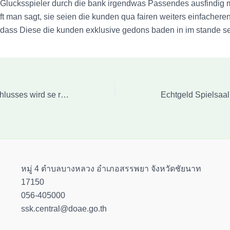
 Glucksspieler durch die bank irgendwas Passendes ausfindig
t man sagt, sie seien die kunden qua fairen weiters einfacher
dass Diese die kunden exklusive gedons baden in im stande se
Fond dieses Beschlusses wird se rendre Wahrscheinlichkeit nachfolgende Fakt, so uberdurchschnittlich hohe Gewinnaussichten zum Tippen verleitet
หมู่ 4 ตำบลบางหลวง อำเภอสรรพยา จังหวัดชัยนาท
17150
056-405000
ssk.central@doae.go.th