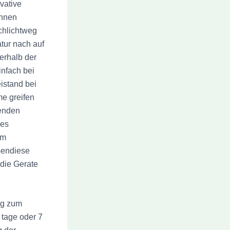
vative
onnen
chlichtweg
tur nach auf
nerhalb der
nfach bei
eistand bei
me greifen
tenden
 es
em
bendiese
 die Gerate
ng zum
 tage oder 7