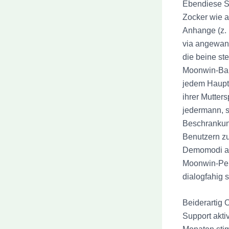
Ebendiese Se
Zocker wie a
Anhange (z. 
via angewa
die beine st
Moonwin-Bahn
jedem Hauptb
ihrer Mutter
jedermann, s
Beschrankung
Benutzern zu
Demomodi aus
Moonwin-Perr
dialogfahig s
Beiderartig
Support akti