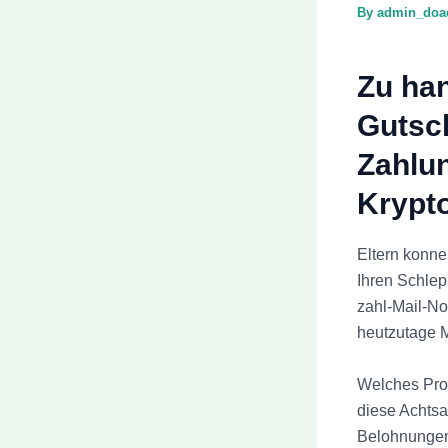
By
admin_do
Zu ha
Gutsch
Zahlu
Krypt
Eltern konne
Ihren Schlep
zahl-Mail-No
heutzutage 
Welches Pro
diese Achtsa
Belohnungen 