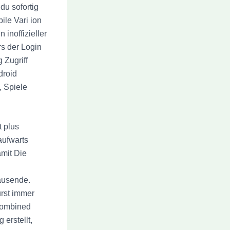
du sofortig
le Vari ion
inoffizieller
s der Login
 Zugriff
droid
, Spiele
t plus
aufwarts
amit Die
ausende.
urst immer
Combined
erstellt,