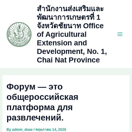
Skip
สำนักงานส่งเสริมและ
to
พัฒนาการเกษตรที่ 1
content
จังหวัดชัยนาท Office
of Agricultural
Main
Extension and
Development, No. 1,
Men
Chai Nat Province
Форум — это
общероссийская
платформа для
развлечений.
By
admin_doae
/
พฤษภาคม 14, 2026