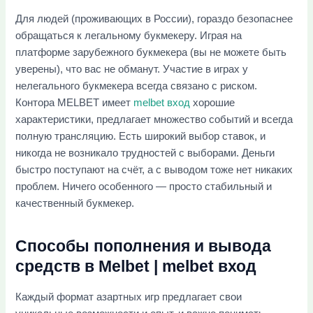
Для людей (проживающих в России), гораздо безопаснее
обращаться к легальному букмекеру. Играя на
платформе зарубежного букмекера (вы не можете быть
уверены), что вас не обманут. Участие в играх у
нелегального букмекера всегда связано с риском.
Контора MELBET имеет
melbet вход
хорошие
характеристики, предлагает множество событий и всегда
полную трансляцию. Есть широкий выбор ставок, и
никогда не возникало трудностей с выборами.
Деньги
быстро поступают на счёт, а с выводом тоже нет никаких
проблем. Ничего особенного — просто стабильный и
качественный букмекер.
Способы пополнения и вывода
средств в Melbet | melbet вход
Каждый формат азартных игр предлагает свои