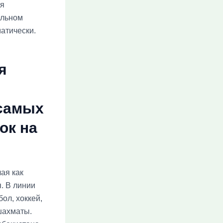
ля
альном
атически.
я
 самых
ок на
ая как
. В линии
ол, хоккей,
 шахматы.