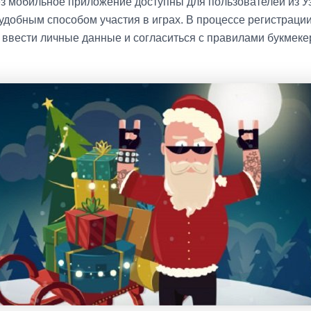
з мобильное приложение доступны для пользователей из У
удобным способом участия в играх. В процессе регистрации
ввести личные данные и согласиться с правилами букмеке