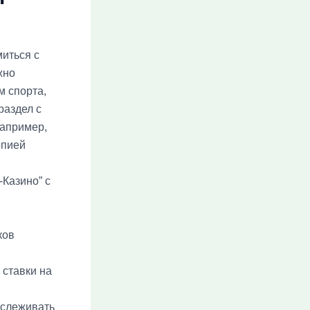
иться с
жно
м спорта,
раздел с
например,
опией
-Казино” с
ков
 ставки на
тслеживать