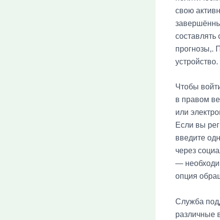
свою активн
завершённых
составлять 
прогнозы,. 
устройство.
Чтобы войти
в правом ве
или электро
Если вы ре
введите од
через социа
— необходи
опция обращ
Служба подд
различные в