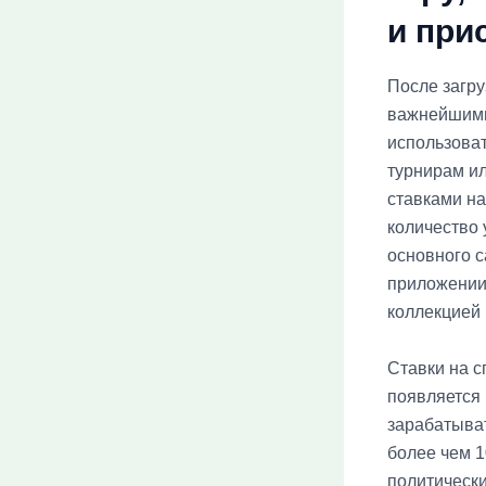
и при
После загру
важнейшими
использоват
турнирам ил
ставками на
количество 
основного с
приложении 
коллекцией 
Ставки на с
появляется 
зарабатыват
более чем 1
политически