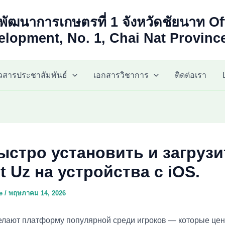
พัฒนาการเกษตรที่ 1 จังหวัดชัยนาท Of
lopment, No. 1, Chai Nat Provinc
าวสารประชาสัมพันธ์
เอกสารวิชาการ
ติดต่อเรา
ыстро установить и загрузи
t Uz на устройства с iOS.
ae
/
พฤษภาคม 14, 2026
елают платформу популярной среди игроков — которые цен