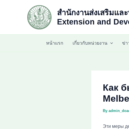
Skip
สำนักงานส่งเสริมและ
to
content
Extension and Deve
หน้าแรก
เกี่ยวกับหน่วยงาน
ข่
Как б
Melbe
By
admin_do
Эти меры д