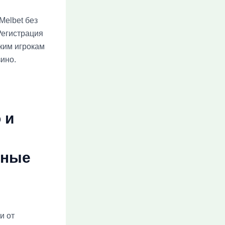
Melbet без
Регистрация
ким игрокам
ино.
 и
нные
и от