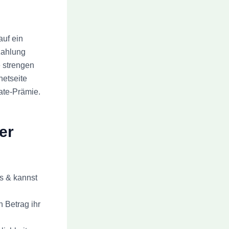
auf ein
zahlung
e strengen
netseite
iate-Prämie.
er
s & kannst
 Betrag ihr