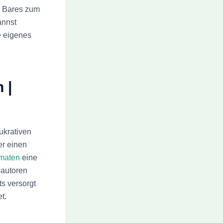
m Bares zum
annst
e eigenes
 |
ukrativen
er einen
omaten
eine
 autoren
ts versorgt
t.