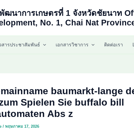
พัฒนาการเกษตรที่ 1 จังหวัดชัยนาท Of
lopment, No. 1, Chai Nat Provinc
าวสารประชาสัมพันธ์
เอกสารวิชาการ
ติดต่อเรา
omainname baumarkt-lange d
zum Spielen Sie buffalo bill
automaten Abs z
ae
/
พฤษภาคม 17, 2026