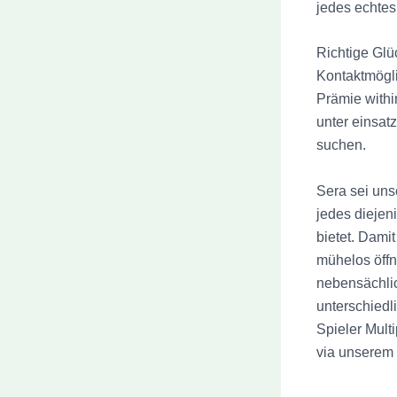
jedes echtes
Richtige Glü
Kontaktmögli
Prämie withi
unter einsat
suchen.
Sera sei uns
jedes diejen
bietet. Dami
mühelos öffn
nebensächlic
unterschiedl
Spieler Mult
via unserem