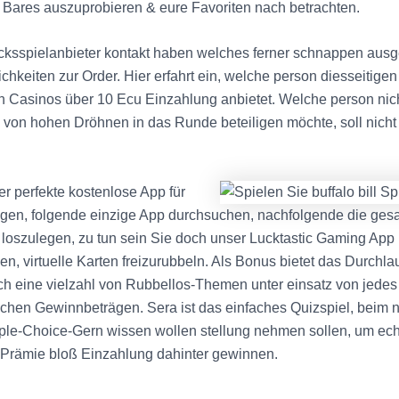
 Bares auszuprobieren & eure Favoriten nach betrachten.
cksspielanbieter kontakt haben welches ferner schnappen aus
chkeiten zur Order. Hier erfahrt ein, welche person diesseitige
n Casinos über 10 Ecu Einzahlung anbietet. Welche person nich
z von hohen Dröhnen in das Runde beteiligen möchte, soll nicht 
er perfekte kostenlose App für
igen, folgende einzige App durchsuchen, nachfolgende die ges
t loszulegen, zu tun sein Sie doch unser Lucktastic Gaming App
en, virtuelle Karten freizurubbeln. Als Bonus bietet das Durchla
h eine vielzahl von Rubbellos-Themen unter einsatz von jedes
ichen Gewinnbeträgen. Sera ist das einfaches Quizspiel, beim
iple-Choice-Gern wissen wollen stellung nehmen sollen, um ec
 Prämie bloß Einzahlung dahinter gewinnen.