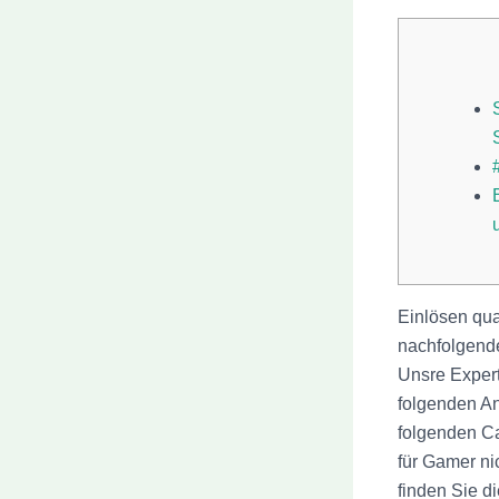
Einlösen qua
nachfolgende
Unsre Exper
folgenden An
folgenden Ca
für Gamer ni
finden Sie d