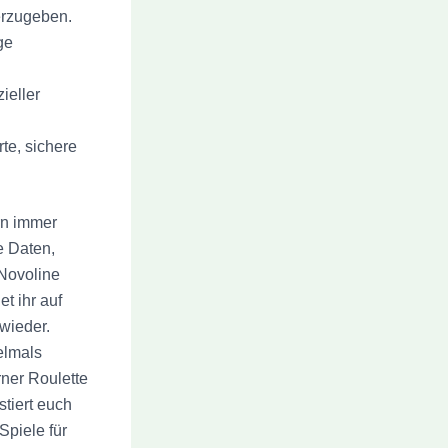
erzugeben.
ge
ieller
te, sichere
rn immer
e Daten,
 Novoline
et ihr auf
 wieder.
elmals
ner Roulette
tiert euch
Spiele für