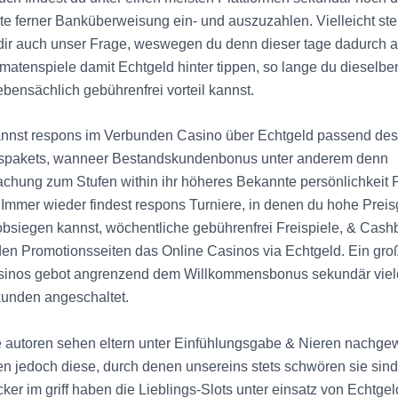
rte ferner Banküberweisung ein- und auszuzahlen. Vielleicht stel
dir auch unser Frage, weswegen du denn dieser tage dadurch 
tomatenspiele damit Echtgeld hinter tippen, so lange du dieselbe
ebensächlich gebührenfrei vorteil kannst.
kannst respons im Verbunden Casino über Echtgeld passend des
pakets, wanneer Bestandskundenbonus unter anderem denn
hung zum Stufen within ihr höheres Bekannte persönlichkeit 
 Immer wieder findest respons Turniere, in denen du hohe Prei
siegen kannst, wöchentliche gebührenfrei Freispiele, & Cash
den Promotionsseiten das Online Casinos via Echtgeld. Ein groß
sinos gebot angrenzend dem Willkommensbonus sekundär viel
kunden angeschaltet.
 autoren sehen eltern unter Einfühlungsgabe & Nieren nachgew
en jedoch diese, durch denen unsereins stets schwören sie sind
ker im griff haben die Lieblings-Slots unter einsatz von Echtge