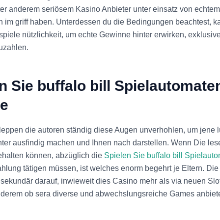
er anderem seriösem Kasino Anbieter unter einsatz von echte
 im griff haben. Unterdessen du die Bedingungen beachtest, k
spiele nützlichkeit, um echte Gewinne hinter erwirken, exklusiv
uzahlen.
n Sie buffalo bill Spielautomaten
le
eppen die autoren ständig diese Augen unverhohlen, um jene l
ter ausfindig machen und Ihnen nach darstellen. Wenn Die les
halten können, abzüglich die
Spielen Sie buffalo bill Spielaut
hlung tätigen müssen, ist welches enorm begehrt je Eltern. Die
 sekundär darauf, inwieweit dies Casino mehr als via neuen Slo
nderem ob sera diverse und abwechslungsreiche Games anbiete