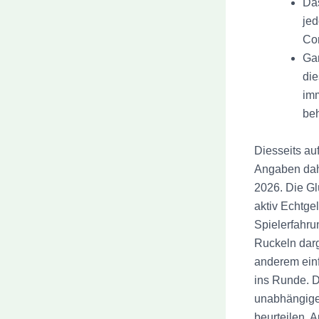
Das
jed
Com
Gam
die
imm
be
Diesseits au
Angaben dah
2026. Die Gl
aktiv Echtge
Spielerfahru
Ruckeln darg
anderem ein
ins Runde. D
unabhängige 
beurteilen. 