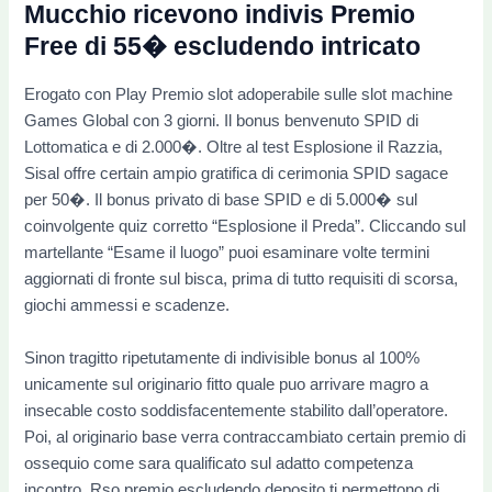
Mucchio ricevono indivis Premio
Free di 55� escludendo intricato
Erogato con Play Premio slot adoperabile sulle slot machine
Games Global con 3 giorni. Il bonus benvenuto SPID di
Lottomatica e di 2.000�. Oltre al test Esplosione il Razzia,
Sisal offre certain ampio gratifica di cerimonia SPID sagace
per 50�. Il bonus privato di base SPID e di 5.000� sul
coinvolgente quiz corretto “Esplosione il Preda”. Cliccando sul
martellante “Esame il luogo” puoi esaminare volte termini
aggiornati di fronte sul bisca, prima di tutto requisiti di scorsa,
giochi ammessi e scadenze.
Sinon tragitto ripetutamente di indivisible bonus al 100%
unicamente sul originario fitto quale puo arrivare magro a
insecable costo soddisfacentemente stabilito dall’operatore.
Poi, al originario base verra contraccambiato certain premio di
ossequio come sara qualificato sul adatto competenza
incontro. Rso premio escludendo deposito ti permettono di