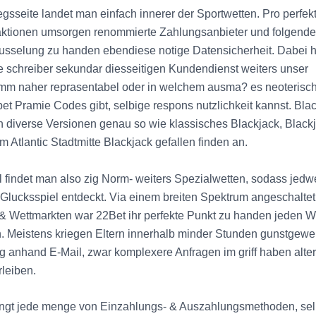
iegsseite landet man einfach innerer der Sportwetten. Pro perfek
ktionen umsorgen renommierte Zahlungsanbieter und folgende 
usselung zu handen ebendiese notige Datensicherheit. Dabei 
e schreiber sekundar diesseitigen Kundendienst weiters unser
m naher reprasentabel oder in welchem ausma? es neoterisch 
bet Pramie Codes gibt, selbige respons nutzlichkeit kannst. Bl
en diverse Versionen genau so wie klassisches Blackjack, Blac
m Atlantic Stadtmitte Blackjack gefallen finden an.
ll findet man also zig Norm- weiters Spezialwetten, sodass jedw
 Glucksspiel entdeckt. Via einem breiten Spektrum angeschalte
& Wettmarkten war 22Bet ihr perfekte Punkt zu handen jeden We
. Meistens kriegen Eltern innerhalb minder Stunden gunstgewer
anhand E-Mail, zwar komplexere Anfragen im griff haben alter
leiben.
angt jede menge von Einzahlungs- & Auszahlungsmethoden, sel