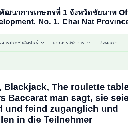
พัฒนาการเกษตรที่ 1 จังหวัดชัยนาท Of
lopment, No. 1, Chai Nat Provinc
าวสารประชาสัมพันธ์
เอกสารวิชาการ
ติดต่อเรา
 Blackjack, The roulette tabl
rs Baccarat man sagt, sie sei
d und feind zuganglich und
llen in die Teilnehmer