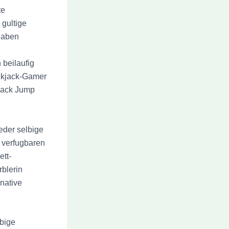
te
gultige
haben
beilaufig
ackjack-Gamer
kjack Jump
eder selbige
t verfugbaren
tt-
blerin
native
bige