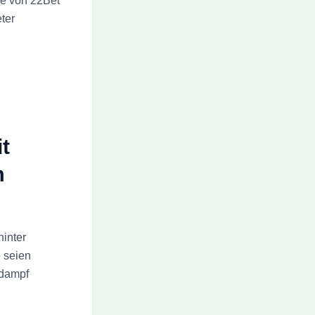
ge von 22Bet
ter
t
m
hinter
 seien
 dampf