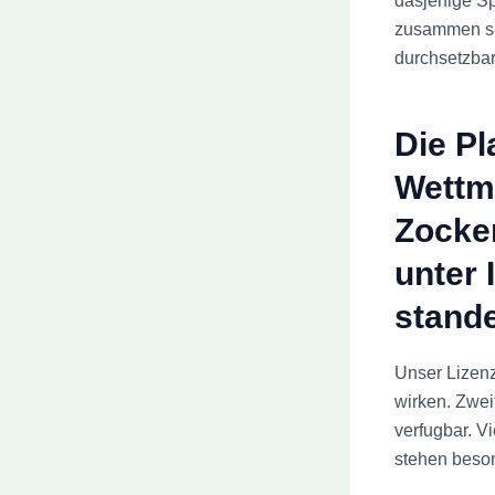
dasjenige Sp
zusammen se
durchsetzbar
Die Pl
Wettma
Zocken
unter 
stande
Unser Lizenz
wirken. Zwei
verfugbar. V
stehen beson