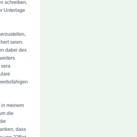
en schreiben.
er Unterlage
erzustellen,
hert seien.
en dabei des
weiters
 sera
ulare
ewerbsfahigen
 in meinem
 um die
die
danken, dass