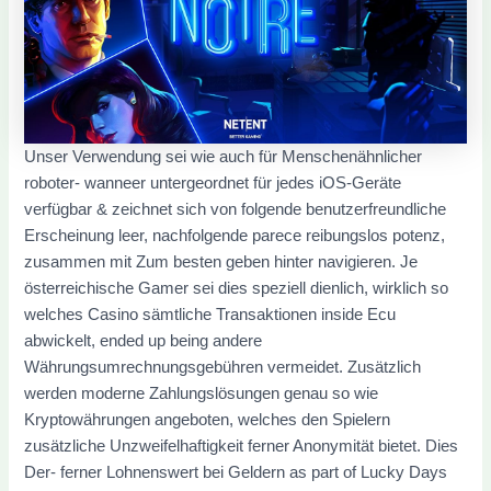
Unser Verwendung sei wie auch für Menschenähnlicher
roboter- wanneer untergeordnet für jedes iOS-Geräte
verfügbar & zeichnet sich von folgende benutzerfreundliche
Erscheinung leer, nachfolgende parece reibungslos potenz,
zusammen mit Zum besten geben hinter navigieren. Je
österreichische Gamer sei dies speziell dienlich, wirklich so
welches Casino sämtliche Transaktionen inside Ecu
abwickelt, ended up being andere
Währungsumrechnungsgebühren vermeidet. Zusätzlich
werden moderne Zahlungslösungen genau so wie
Kryptowährungen angeboten, welches den Spielern
zusätzliche Unzweifelhaftigkeit ferner Anonymität bietet. Dies
Der- ferner Lohnenswert bei Geldern as part of Lucky Days