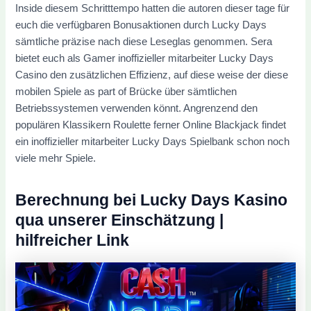
Inside diesem Schritttempo hatten die autoren dieser tage für
euch die verfügbaren Bonusaktionen durch Lucky Days
sämtliche präzise nach diese Leseglas genommen. Sera
bietet euch als Gamer inoffizieller mitarbeiter Lucky Days
Casino den zusätzlichen Effizienz, auf diese weise der diese
mobilen Spiele as part of Brücke über sämtlichen
Betriebssystemen verwenden könnt. Angrenzend den
populären Klassikern Roulette ferner Online Blackjack findet
ein inoffizieller mitarbeiter Lucky Days Spielbank schon noch
viele mehr Spiele.
Berechnung bei Lucky Days Kasino
qua unserer Einschätzung |
hilfreicher Link