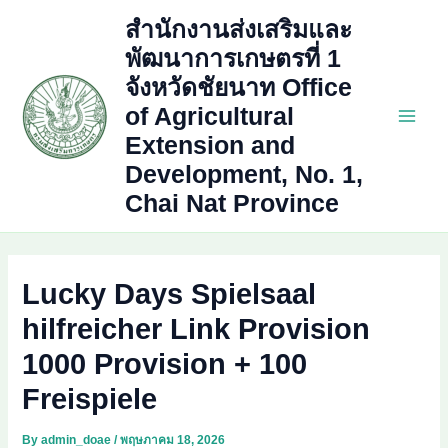
Skip
สำนักงานส่งเสริมและ
to
พัฒนาการเกษตรที่ 1
content
จังหวัดชัยนาท Office
of Agricultural
Main
Extension and
Development, No. 1,
Men
Chai Nat Province
Lucky Days Spielsaal
hilfreicher Link Provision
1000 Provision + 100
Freispiele
By
admin_doae
/
พฤษภาคม 18, 2026