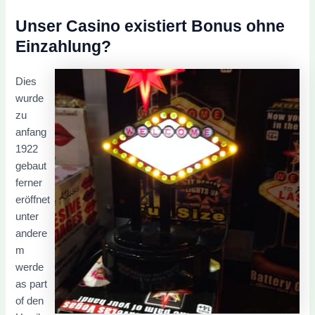
Unser Casino existiert Bonus ohne
Einzahlung?
Dies
wurde
zu
anfang
1922
gebaut
ferner
eröffnet
unter
andere
m
werde
as part
of den