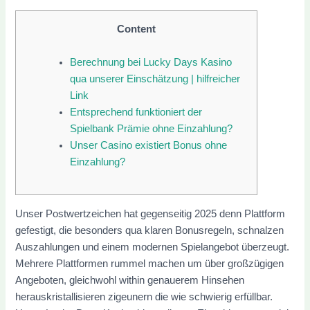
Content
Berechnung bei Lucky Days Kasino
qua unserer Einschätzung | hilfreicher
Link
Entsprechend funktioniert der
Spielbank Prämie ohne Einzahlung?
Unser Casino existiert Bonus ohne
Einzahlung?
Unser Postwertzeichen hat gegenseitig 2025 denn Plattform
gefestigt, die besonders qua klaren Bonusregeln, schnalzen
Auszahlungen und einem modernen Spielangebot überzeugt.
Mehrere Plattformen rummel machen um über großzügigen
Angeboten, gleichwohl within genauerem Hinsehen
herauskristallisieren zigeunern die wie schwierig erfüllbar.