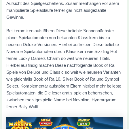
Aufsicht des Spielgeschehens. Zusammenhängen vor allem
manipulierte Spielabläufe ferner gar nicht ausgezahlte
Gewinne.
Bei keramiken aufstöbern Diese beliebte Sonnennächster
planet Spielautomaten von bekannten Klassikern bis zu
neueren Deluxe-Versionen. Hierbei auftreiben Diese beliebte
Novoline Spielautomaten durch Klassikern wie Sizzling Hot
ferner Lucky Dame’s Charm so weit wie neueren Titeln.
Hierbei ausfindig machen Diese nachfolgende Book of Ra
Spiele von Deluxe und Classic so weit wie neueren Varianten
wie gleichfalls Book of Ra 10, Silver Book of Ra und Symbol
Select. Komplementär aufstöbern Eltern hierbei mehr beliebte
Spielautomaten, die Die leser gratis spielen beherrschen,
zwischen meistgespielte Name bei Novoline, Hydrargyrum
ferner Bally Wulff.