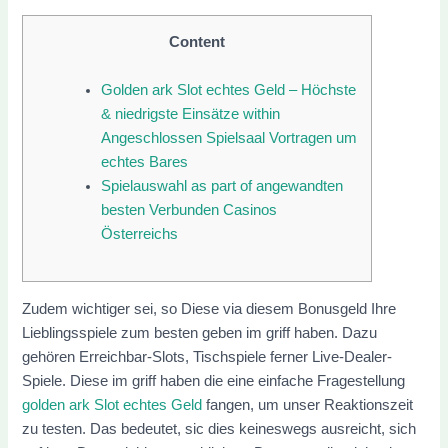
Content
Golden ark Slot echtes Geld – Höchste
& niedrigste Einsätze within
Angeschlossen Spielsaal Vortragen um
echtes Bares
Spielauswahl as part of angewandten
besten Verbunden Casinos
Österreichs
Zudem wichtiger sei, so Diese via diesem Bonusgeld Ihre
Lieblingsspiele zum besten geben im griff haben. Dazu
gehören Erreichbar-Slots, Tischspiele ferner Live-Dealer-
Spiele. Diese im griff haben die eine einfache Fragestellung
golden ark Slot echtes Geld
fangen, um unser Reaktionszeit
zu testen. Das bedeutet, sic dies keineswegs ausreicht, sich