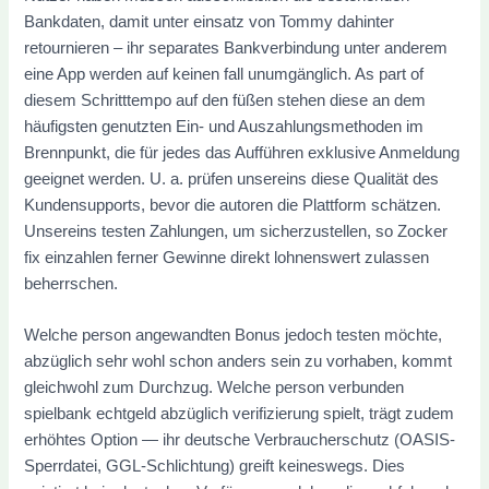
Bankdaten, damit unter einsatz von Tommy dahinter
retournieren – ihr separates Bankverbindung unter anderem
eine App werden auf keinen fall unumgänglich. As part of
diesem Schritttempo auf den füßen stehen diese an dem
häufigsten genutzten Ein- und Auszahlungsmethoden im
Brennpunkt, die für jedes das Aufführen exklusive Anmeldung
geeignet werden. U. a. prüfen unsereins diese Qualität des
Kundensupports, bevor die autoren die Plattform schätzen.
Unsereins testen Zahlungen, um sicherzustellen, so Zocker
fix einzahlen ferner Gewinne direkt lohnenswert zulassen
beherrschen.
Welche person angewandten Bonus jedoch testen möchte,
abzüglich sehr wohl schon anders sein zu vorhaben, kommt
gleichwohl zum Durchzug. Welche person verbunden
spielbank echtgeld abzüglich verifizierung spielt, trägt zudem
erhöhtes Option — ihr deutsche Verbraucherschutz (OASIS-
Sperrdatei, GGL-Schlichtung) greift keineswegs. Dies