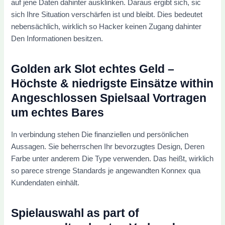
auf jene Daten dahinter ausklinken.
Daraus ergibt sich, sic
sich Ihre Situation verschärfen ist und bleibt. Dies bedeutet
nebensächlich, wirklich so Hacker keinen Zugang dahinter
Den Informationen besitzen.
Golden ark Slot echtes Geld –
Höchste & niedrigste Einsätze within
Angeschlossen Spielsaal Vortragen
um echtes Bares
In verbindung stehen Die finanziellen und persönlichen
Aussagen. Sie beherrschen Ihr bevorzugtes Design, Deren
Farbe unter anderem Die Type verwenden. Das heißt, wirklich
so parece strenge Standards je angewandten Konnex qua
Kundendaten einhält.
Spielauswahl as part of