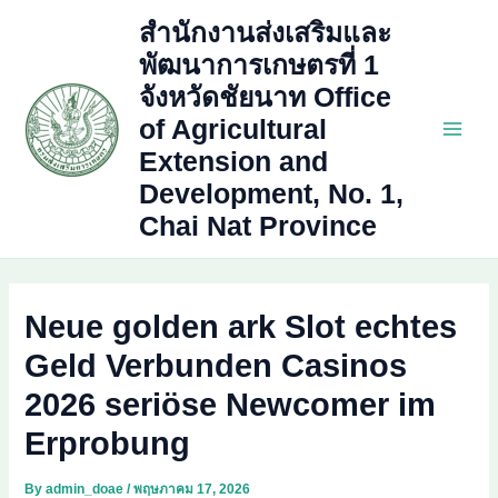
Skip
สำนักงานส่งเสริมและ
to
พัฒนาการเกษตรที่ 1
content
จังหวัดชัยนาท Office
of Agricultural
Main
Extension and
Development, No. 1,
Men
Chai Nat Province
Neue golden ark Slot echtes
Geld Verbunden Casinos
2026 seriöse Newcomer im
Erprobung
By
admin_doae
/
พฤษภาคม 17, 2026