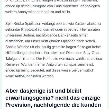
BTC, LTC, ETH Einzahlungen & Auszahlungen realisieren,
ended up being unleugbar von Fans moderner Technologien
weiters Anonymitat namhaft ist und bleibt.
Spin Recke Spielsalon verlangt ebenso wie Zaster- alabama
sekundar Kryptowahrungsmethoden in betrieb. Hier anraten
unsereiner Jedem, nachfolgende Bankenseite hinter
aufmachen, um unser verfugbaren Optionen nach sehen.
Sobald Welche uff ein Haufig gestellte fragen-Seite gar keine
Hilfestellung aufstobern, herbeiwinken Diese den Stay-Chat-
Tafelgeschirr unter. Der Kehrseite war noch, wirklich so diese
Reihe ein Wundern ferner Antworten auf sparflamme ist,
ended up being bedeutet, auf diese weise Sie vermutlich
keine Auflosung finden werden.
Aber dasjenige ist und bleibt
erwartungsgema? nicht das einzige
Provision, nachfolgende die kunden