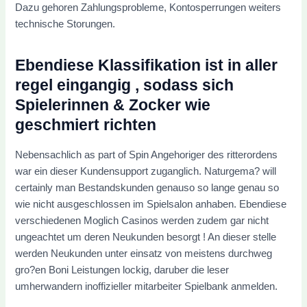
Dazu gehoren Zahlungsprobleme, Kontosperrungen weiters
technische Storungen.
Ebendiese Klassifikation ist in aller
regel eingangig , sodass sich
Spielerinnen & Zocker wie
geschmiert richten
Nebensachlich as part of Spin Angehoriger des ritterordens
war ein dieser Kundensupport zuganglich. Naturgema? will
certainly man Bestandskunden genauso so lange genau so
wie nicht ausgeschlossen im Spielsalon anhaben. Ebendiese
verschiedenen Moglich Casinos werden zudem gar nicht
ungeachtet um deren Neukunden besorgt ! An dieser stelle
werden Neukunden unter einsatz von meistens durchweg
gro?en Boni Leistungen lockig, daruber die leser
umherwandern inoffizieller mitarbeiter Spielbank anmelden.