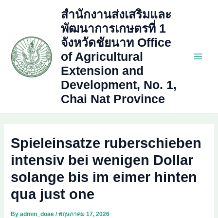
Skip
สำนักงานส่งเสริมและ
to
พัฒนาการเกษตรที่ 1
content
จังหวัดชัยนาท Office
of Agricultural
Main
Extension and
Development, No. 1,
Men
Chai Nat Province
Spieleinsatze ruberschieben
intensiv bei wenigen Dollar
solange bis im eimer hinten
qua just one
By
admin_doae
/
พฤษภาคม 17, 2026