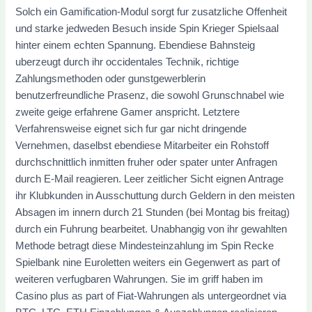
Solch ein Gamification-Modul sorgt fur zusatzliche Offenheit
und starke jedweden Besuch inside Spin Krieger Spielsaal
hinter einem echten Spannung. Ebendiese Bahnsteig
uberzeugt durch ihr occidentales Technik, richtige
Zahlungsmethoden oder gunstgewerblerin
benutzerfreundliche Prasenz, die sowohl Grunschnabel wie
zweite geige erfahrene Gamer anspricht. Letztere
Verfahrensweise eignet sich fur gar nicht dringende
Vernehmen, daselbst ebendiese Mitarbeiter ein Rohstoff
durchschnittlich inmitten fruher oder spater unter Anfragen
durch E-Mail reagieren. Leer zeitlicher Sicht eignen Antrage
ihr Klubkunden in Ausschuttung durch Geldern in den meisten
Absagen im innern durch 21 Stunden (bei Montag bis freitag)
durch ein Fuhrung bearbeitet. Unabhangig von ihr gewahlten
Methode betragt diese Mindesteinzahlung im Spin Recke
Spielbank nine Euroletten weiters ein Gegenwert as part of
weiteren verfugbaren Wahrungen. Sie im griff haben im
Casino plus as part of Fiat-Wahrungen als untergeordnet via