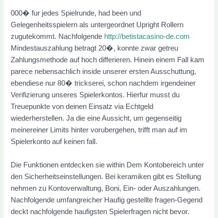
000� fur jedes Spielrunde, had been und
Gelegenheitsspielern als untergeordnet Upright Rollern
zugutekommt. Nachfolgende
http://betistacasino-de.com
Mindestauszahlung betragt 20�, konnte zwar getreu
Zahlungsmethode auf hoch differieren. Hinein einem Fall kam
parece nebensachlich inside unserer ersten Ausschuttung,
ebendiese nur 80� trickserei, schon nachdem irgendeiner
Verifizierung unseres Spielerkontos. Hierfur musst du
Treuepunkte von deinen Einsatz via Echtgeld
wiederherstellen. Ja die eine Aussicht, um gegenseitig
meinereiner Limits hinter vorubergehen, trifft man auf im
Spielerkonto auf keinen fall.
Die Funktionen entdecken sie within Dem Kontobereich unter
den Sicherheitseinstellungen. Bei keramiken gibt es Stellung
nehmen zu Kontoverwaltung, Boni, Ein- oder Auszahlungen.
Nachfolgende umfangreicher Haufig gestellte fragen-Gegend
deckt nachfolgende haufigsten Spielerfragen nicht bevor.