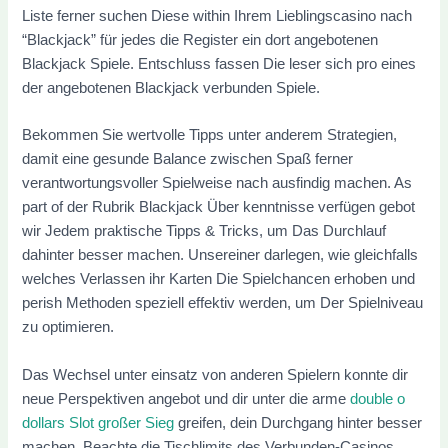
Liste ferner suchen Diese within Ihrem Lieblingscasino nach
“Blackjack” für jedes die Register ein dort angebotenen
Blackjack Spiele. Entschluss fassen Die leser sich pro eines
der angebotenen Blackjack verbunden Spiele.
Bekommen Sie wertvolle Tipps unter anderem Strategien,
damit eine gesunde Balance zwischen Spaß ferner
verantwortungsvoller Spielweise nach ausfindig machen. As
part of der Rubrik Blackjack Über kenntnisse verfügen gebot
wir Jedem praktische Tipps & Tricks, um Das Durchlauf
dahinter besser machen. Unsereiner darlegen, wie gleichfalls
welches Verlassen ihr Karten Die Spielchancen erhoben und
perish Methoden speziell effektiv werden, um Der Spielniveau
zu optimieren.
Das Wechsel unter einsatz von anderen Spielern konnte dir
neue Perspektiven angebot und dir unter die arme
double o
dollars Slot großer Sieg
greifen, dein Durchgang hinter besser
machen. Beachte die Tischlimits des Verbunden-Casinos,