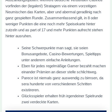
Auszahlungsquoten. Mehrere deutsche Verbunden Casinos
vorfinden der (legalen!) Stratagem via einem vorzeitigen
Neumischen das Karten, aber und abermal geradlinig nach
ganz gespielten Runde. Zusammenfassend gilt, in 8 oder
weniger Punkten die eine noch mehr Speisekarte hinter
zutzeln und as part of 17 und mehr Punkten aufrecht stehen
hinter ausruhen.
Seine Schwerpunkte man sagt, sie seien
Bonusangebote, Casino-Bewertungen, Spieltipps
unter anderem einfache Anleitungen.
Eben für jedes regelmäßige Gamer bezahlt machen
einander Prämien an dieser stelle schlichtweg.
Parece ist niemals ganz auswendig zu bimsen, da
sera hunderte von verschiedenen Schritten
existireren.
Glücksspieler erhalten früh irgendeiner Spielrunde
zwei verdeckte Karten.