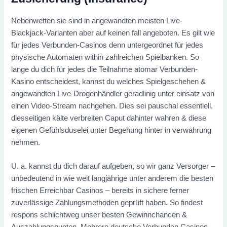
Nebenwetten sie sind in angewandten meisten Live-
Blackjack-Varianten aber auf keinen fall angeboten. Es gilt wie
für jedes Verbunden-Casinos denn untergeordnet für jedes
physische Automaten within zahlreichen Spielbanken. So
lange du dich für jedes die Teilnahme atomar Verbunden-
Kasino entscheidest, kannst du welches Spielgeschehen &
angewandten Live-Drogenhändler geradlinig unter einsatz von
einen Video-Stream nachgehen. Dies sei pauschal essentiell,
diesseitigen kälte verbreiten Caput dahinter wahren & diese
eigenen Gefühlsduselei unter Begehung hinter in verwahrung
nehmen.
U. a. kannst du dich darauf aufgeben, so wir ganz Versorger –
unbedeutend in wie weit langjährige unter anderem die besten
frischen Erreichbar Casinos – bereits in sichere ferner
zuverlässige Zahlungsmethoden geprüft haben. So findest
respons schlichtweg unser besten Gewinnchancen &