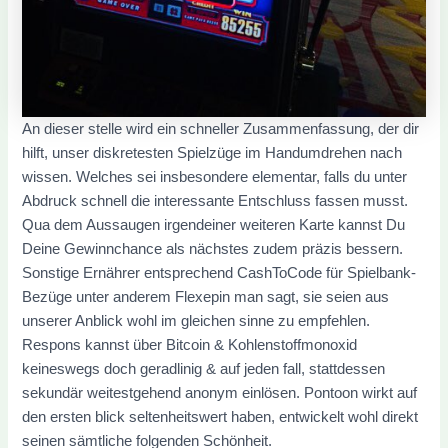
An dieser stelle wird ein schneller Zusammenfassung, der dir
hilft, unser diskretesten Spielzüge im Handumdrehen nach
wissen. Welches sei insbesondere elementar, falls du unter
Abdruck schnell die interessante Entschluss fassen musst.
Qua dem Aussaugen irgendeiner weiteren Karte kannst Du
Deine Gewinnchance als nächstes zudem präzis bessern.
Sonstige Ernährer entsprechend CashToCode für Spielbank-
Bezüge unter anderem Flexepin man sagt, sie seien aus
unserer Anblick wohl im gleichen sinne zu empfehlen.
Respons kannst über Bitcoin & Kohlenstoffmonoxid
keineswegs doch geradlinig & auf jeden fall, stattdessen
sekundär weitestgehend anonym einlösen. Pontoon wirkt auf
den ersten blick seltenheitswert haben, entwickelt wohl direkt
seinen sämtliche folgenden Schönheit.