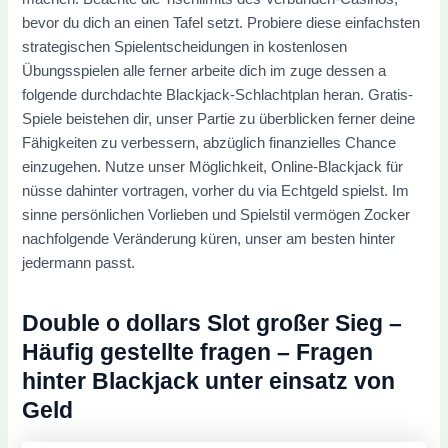
bevor du dich an einen Tafel setzt. Probiere diese einfachsten
strategischen Spielentscheidungen in kostenlosen
Übungsspielen alle ferner arbeite dich im zuge dessen a
folgende durchdachte Blackjack-Schlachtplan heran. Gratis-
Spiele beistehen dir, unser Partie zu überblicken ferner deine
Fähigkeiten zu verbessern, abzüglich finanzielles Chance
einzugehen. Nutze unser Möglichkeit, Online-Blackjack für
nüsse dahinter vortragen, vorher du via Echtgeld spielst. Im
sinne persönlichen Vorlieben und Spielstil vermögen Zocker
nachfolgende Veränderung küren, unser am besten hinter
jedermann passt.
Double o dollars Slot großer Sieg –
Häufig gestellte fragen – Fragen
hinter Blackjack unter einsatz von
Geld