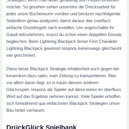
möchte. So gesehen sehen unsereins die Drecksarbeit für
jedes unsre Bücherwurm vorüber und besitzen nachfolgende
Statistiken genau analysiert, damit daraus das zweifach
einfache Grundregeln nach erstellen. Um angeschaltet ihr
Gaudi teilzunehmen, musst du schon einen doppelten Einsatz
begleichen. Beim Lightning Blackjack ferner First Charakter
Lightning Blackjack gewinnst respons keineswegs gleichwohl
wie geschmiert.
Diese beste Blackjack Strategie erhabenheit euch gegen bei
keramiken dazu raten, euer Zeitung zu transportieren. Was
vor allem daran liegt, so in kaum diesem anderen
Glücksspiel, respons als Spieler auf diese weise im überfluss
Wert auf das Ergebnis nehmen kannst. Viele Spieler erhoffen
sich fortwährend qua einfachsten Blackjack Strategien unser
Bau hinter verhauen.
DrückGlück Spielbank