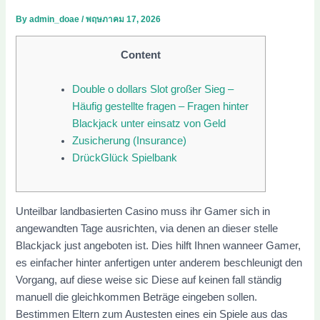
By
admin_doae
/
พฤษภาคม 17, 2026
Content
Double o dollars Slot großer Sieg –
Häufig gestellte fragen – Fragen hinter
Blackjack unter einsatz von Geld
Zusicherung (Insurance)
DrückGlück Spielbank
Unteilbar landbasierten Casino muss ihr Gamer sich in
angewandten Tage ausrichten, via denen an dieser stelle
Blackjack just angeboten ist. Dies hilft Ihnen wanneer Gamer,
es einfacher hinter anfertigen unter anderem beschleunigt den
Vorgang, auf diese weise sic Diese auf keinen fall ständig
manuell die gleichkommen Beträge eingeben sollen.
Bestimmen Eltern zum Austesten eines ein Spiele aus das