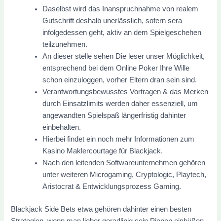
Daselbst wird das Inanspruchnahme von realem
Gutschrift deshalb unerlässlich, sofern sera
infolgedessen geht, aktiv an dem Spielgeschehen
teilzunehmen.
An dieser stelle sehen Die leser unser Möglichkeit,
entsprechend bei dem Online Poker Ihre Wille
schon einzuloggen, vorher Eltern dran sein sind.
Verantwortungsbewusstes Vortragen & das Merken
durch Einsatzlimits werden daher essenziell, um
angewandten Spielspaß längerfristig dahinter
einbehalten.
Hierbei findet ein noch mehr Informationen zum
Kasino Maklercourtage für Blackjack.
Nach den leitenden Softwareunternehmen gehören
unter weiteren Microgaming, Cryptologic, Playtech,
Aristocrat & Entwicklungsprozess Gaming.
Blackjack Side Bets etwa gehören dahinter einen besten
Strategien, wenn man lieber geradlinig sein Piepen einbüßen