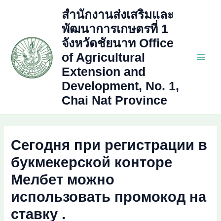
Skip
สำนักงานส่งเสริมและ
to
พัฒนาการเกษตรที่ 1
content
จังหวัดชัยนาท Office
of Agricultural
Main
Extension and
Development, No. 1,
Men
Chai Nat Province
Сегодня при регистрации в
букмекерской конторе
Мелбет можно
использовать промокод на
ставку ️.