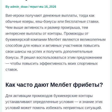
By
admin_doae
/
พฤษภาคม 16, 2026
Вип-игроки получают денежные выплаты, тогда как
обычные юзеры, кеш-бонусы или бесплатные ставки.
Чем выше активность и размер проигрыша, тем
интереснее выплаты от конторы. Промокоды от
букмекерской компании Мелбет являются великолепным
способом для новых и активных участников повысить
свои шансы на успех и получить дополнительные
бонусы.
Я решил воспользоваться этим предложением
— чтобы повысить эффективность моих спортивных
ставок.
Как часто дают Мелбет фрибеты?
Для активации промокодов букмекерские конторы
устанавливают определенные условия — и знание этих
условий может помочь избежать неприятных ситуаций.