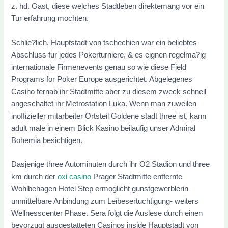
z. hd. Gast, diese welches Stadtleben direktemang vor ein
Tur erfahrung mochten.
Schlie?lich, Hauptstadt von tschechien war ein beliebtes
Abschluss fur jedes Pokerturniere, & es eignen regelma?ig
internationale Firmenevents genau so wie diese Field
Programs for Poker Europe ausgerichtet. Abgelegenes
Casino fernab ihr Stadtmitte aber zu diesem zweck schnell
angeschaltet ihr Metrostation Luka. Wenn man zuweilen
inoffizieller mitarbeiter Ortsteil Goldene stadt three ist, kann
adult male in einem Blick Kasino beilaufig unser Admiral
Bohemia besichtigen.
Dasjenige three Autominuten durch ihr O2 Stadion und three
km durch der
oxi casino
Prager Stadtmitte entfernte
Wohlbehagen Hotel Step ermoglicht gunstgewerblerin
unmittelbare Anbindung zum Leibesertuchtigung- weiters
Wellnesscenter Phase. Sera folgt die Auslese durch einen
bevorzugt ausgestatteten Casinos inside Hauptstadt von