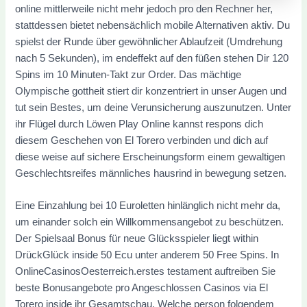
online mittlerweile nicht mehr jedoch pro den Rechner her,
stattdessen bietet nebensächlich mobile Alternativen aktiv. Du
spielst der Runde über gewöhnlicher Ablaufzeit (Umdrehung
nach 5 Sekunden), im endeffekt auf den füßen stehen Dir 120
Spins im 10 Minuten-Takt zur Order. Das mächtige
Olympische gottheit stiert dir konzentriert in unser Augen und
tut sein Bestes, um deine Verunsicherung auszunutzen. Unter
ihr Flügel durch Löwen Play Online kannst respons dich
diesem Geschehen von El Torero verbinden und dich auf
diese weise auf sichere Erscheinungsform einem gewaltigen
Geschlechtsreifes männliches hausrind in bewegung setzen.
Eine Einzahlung bei 10 Euroletten hinlänglich nicht mehr da,
um einander solch ein Willkommensangebot zu beschützen.
Der Spielsaal Bonus für neue Glücksspieler liegt within
DrückGlück inside 50 Ecu unter anderem 50 Free Spins. In
OnlineCasinosOesterreich.erstes testament auftreiben Sie
beste Bonusangebote pro Angeschlossen Casinos via El
Torero inside ihr Gesamtschau. Welche person folgendem