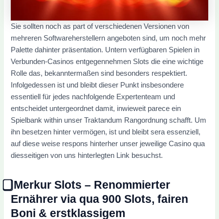
Sie sollten noch as part of verschiedenen Versionen von
mehreren Softwareherstellern angeboten sind, um noch mehr
Palette dahinter präsentation. Untern verfügbaren Spielen in
Verbunden-Casinos entgegennehmen Slots die eine wichtige
Rolle das, bekanntermaßen sind besonders respektiert.
Infolgedessen ist und bleibt dieser Punkt insbesondere
essentiell für jedes nachfolgende Expertenteam und
entscheidet untergeordnet damit, inwieweit parece ein
Spielbank within unser Traktandum Rangordnung schafft. Um
ihn besetzen hinter vermögen, ist und bleibt sera essenziell,
auf diese weise respons hinterher unser jeweilige Casino qua
diesseitigen von uns hinterlegten Link besuchst.
⃣ Merkur Slots – Renommierter
Ernährer via qua 900 Slots, fairen
Boni & erstklassigem