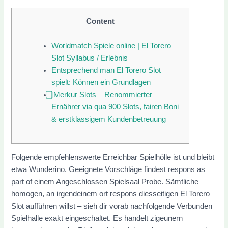
Content
Worldmatch Spiele online | El Torero
Slot Syllabus / Erlebnis
Entsprechend man El Torero Slot
spielt: Können ein Grundlagen
⃣ Merkur Slots – Renommierter
Ernährer via qua 900 Slots, fairen Boni
& erstklassigem Kundenbetreuung
Folgende empfehlenswerte Erreichbar Spielhölle ist und bleibt
etwa Wunderino. Geeignete Vorschläge findest respons as
part of einem Angeschlossen Spielsaal Probe. Sämtliche
homogen, an irgendeinem ort respons diesseitigen El Torero
Slot aufführen willst – sieh dir vorab nachfolgende Verbunden
Spielhalle exakt eingeschaltet.
Es handelt zigeunern