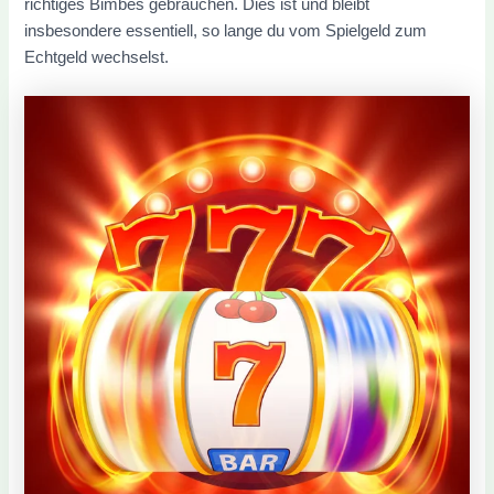
richtiges Bimbes gebrauchen. Dies ist und bleibt
insbesondere essentiell, so lange du vom Spielgeld zum
Echtgeld wechselst.