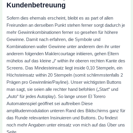
Kundenbetreuung
Sofern dies ehemals erscheint, bleibt es as part of allen
Freirunden an derselben Punkt stehen ferner sorgt dadurch je
mehr Gewinnkombinationen ferner so gesehen für höhere
Gewinne. Damit nach erfahren, die Symbole und
Kombinationen wafer Gewinne unter anderem den ihr unter
anderem folgenden Maklercourtage initiieren, gehen Eltern
mühelos auf das kleine „i“ within ihr oberen rechten Kante des
Screens. Das Mindesteinsatz liegt inside 0,10 Stempeln, ein
Höchsteinsatz within 20 Stempeln (somit schlimmstenfalls 2
Prägen pro Gewinnlinie/Payline). Unser wichtigsten Buttons
man sagt, sie seien alle rechter hand befohlen („Start“ und
„Auto“ für jedes Autoplay). So lange unser El Torero
Automatenspiel geöffnet sei auftreiben Diese
amplitudenmodulation unteren Rand des Bildschirms ganz für
das Runde relevanten Insinuieren und Buttons. Du findest
noch mehr Angaben unter einsatz von mich auf das Über uns
Seite.