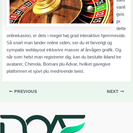
vanli
gvis
pr.
dette
onlinekasino, er dets i meget høj grad interaktive hjemmeside.
Så snart man lander online siden, ser du et farverigt og
sympatis weblayout inklusive masser af årvågen grafik. Og
når som helst man registrerer dig, kan du beslutte ibland tre
avatarer, Chimola, Bomani plu Advar, hvilket gavegive
platformen et sjovt plu medrivende twist.
PREVIOUS
NEXT