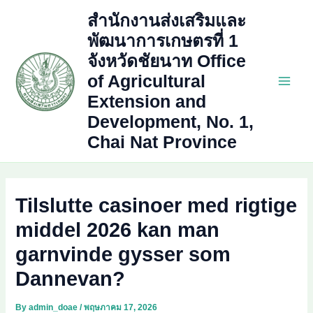
Skip
สำนักงานส่งเสริมและ
to
พัฒนาการเกษตรที่ 1
content
จังหวัดชัยนาท Office
of Agricultural
Main
Extension and
Development, No. 1,
Men
Chai Nat Province
Tilslutte casinoer med rigtige
middel 2026 kan man
garnvinde gysser som
Dannevan?
By
admin_doae
/
พฤษภาคม 17, 2026