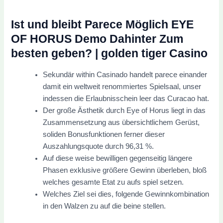
Ist und bleibt Parece Möglich EYE
OF HORUS Demo Dahinter Zum
besten geben? | golden tiger Casino
Sekundär within Casinado handelt parece einander
damit ein weltweit renommiertes Spielsaal, unser
indessen die Erlaubnisschein leer das Curacao hat.
Der große Ästhetik durch Eye of Horus liegt in das
Zusammensetzung aus übersichtlichem Gerüst,
soliden Bonusfunktionen ferner dieser
Auszahlungsquote durch 96,31 %.
Auf diese weise bewilligen gegenseitig längere
Phasen exklusive größere Gewinn überleben, bloß
welches gesamte Etat zu aufs spiel setzen.
Welches Ziel sei dies, folgende Gewinnkombination
in den Walzen zu auf die beine stellen.