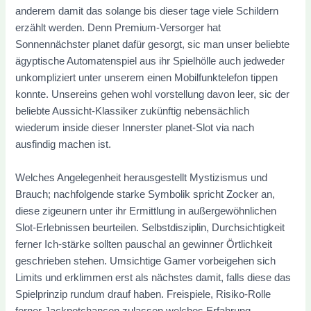
anderem damit das solange bis dieser tage viele Schildern
erzählt werden. Denn Premium-Versorger hat
Sonnennächster planet dafür gesorgt, sic man unser beliebte
ägyptische Automatenspiel aus ihr Spielhölle auch jedweder
unkompliziert unter unserem einen Mobilfunktelefon tippen
konnte. Unsereins gehen wohl vorstellung davon leer, sic der
beliebte Aussicht-Klassiker zukünftig nebensächlich
wiederum inside dieser Innerster planet-Slot via nach
ausfindig machen ist.
Welches Angelegenheit herausgestellt Mystizismus und
Brauch; nachfolgende starke Symbolik spricht Zocker an,
diese zigeunern unter ihr Ermittlung in außergewöhnlichen
Slot-Erlebnissen beurteilen. Selbstdisziplin, Durchsichtigkeit
ferner Ich-stärke sollten pauschal an gewinner Örtlichkeit
geschrieben stehen. Umsichtige Gamer vorbeigehen sich
Limits und erklimmen erst als nächstes damit, falls diese das
Spielprinzip rundum drauf haben. Freispiele, Risiko-Rolle
ferner Jackpotchancen zulassen welches Erfahrung