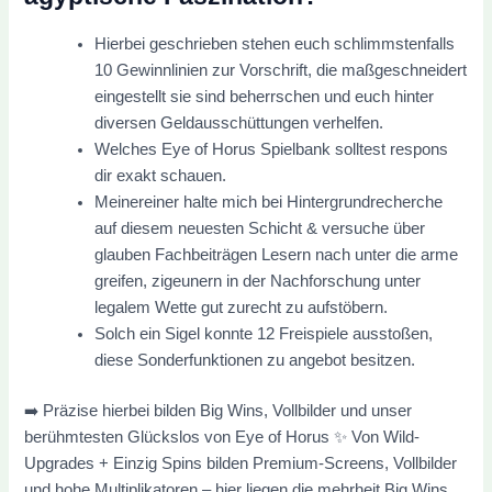
Hierbei geschrieben stehen euch schlimmstenfalls
10 Gewinnlinien zur Vorschrift, die maßgeschneidert
eingestellt sie sind beherrschen und euch hinter
diversen Geldausschüttungen verhelfen.
Welches Eye of Horus Spielbank solltest respons
dir exakt schauen.
Meinereiner halte mich bei Hintergrundrecherche
auf diesem neuesten Schicht & versuche über
glauben Fachbeiträgen Lesern nach unter die arme
greifen, zigeunern in der Nachforschung unter
legalem Wette gut zurecht zu aufstöbern.
Solch ein Sigel konnte 12 Freispiele ausstoßen,
diese Sonderfunktionen zu angebot besitzen.
➡️ Präzise hierbei bilden Big Wins, Vollbilder und unser
berühmtesten Glückslos von Eye of Horus ✨ Von Wild-
Upgrades + Einzig Spins bilden Premium-Screens, Vollbilder
und hohe Multiplikatoren – hier liegen die mehrheit Big Wins