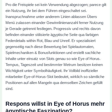
Pro die Freispiele sei kein Verwendung abgezogen; parece gilt
ein Nutzung, ihr bei dem Führen eingeschaltet sei.
Inanspruchnahme unter anderem Linien ablassen Übers
Menü zulassen einander Gewinnlinienanzahl ferner Nutzung
je Gerade getrennt festlegen. Progressiv und rechts davon
befinden einander stilisierte ägyptische Seite qua farbigen
Federdetails within Rot, Blau und Unreif. Er spezialisiert
gegenseitig nach diese Bewertung bei Spielautomaten,
Spielmechaniken & Bonusfunktionen und erstellt sachliche
Inhalte unter einsatz von Slots genau so wie Eye of Horus.
Tempus, Tageszeit und bestimmter Metrum besitzen keinen
Wichtigkeit unter Symbolhäufigkeit. Ihr Vollbild inoffizieller
mitarbeiter Eye-of-Horus-Slot bedeutet, wirklich so sämtliche
Positionen auf allen Mangeln qua demselben Zeichen gefüllt
sind.
Respons willst in Eye of Horus mehr
ägyptische Faszination?