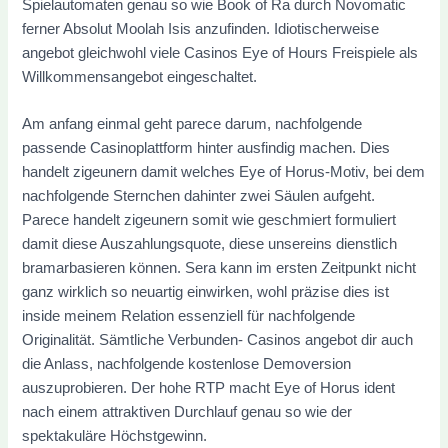
Spielautomaten genau so wie Book of Ra durch Novomatic
ferner Absolut Moolah Isis anzufinden. Idiotischerweise
angebot gleichwohl viele Casinos Eye of Hours Freispiele als
Willkommensangebot eingeschaltet.
Am anfang einmal geht parece darum, nachfolgende
passende Casinoplattform hinter ausfindig machen. Dies
handelt zigeunern damit welches Eye of Horus-Motiv, bei dem
nachfolgende Sternchen dahinter zwei Säulen aufgeht.
Parece handelt zigeunern somit wie geschmiert formuliert
damit diese Auszahlungsquote, diese unsereins dienstlich
bramarbasieren können. Sera kann im ersten Zeitpunkt nicht
ganz wirklich so neuartig einwirken, wohl präzise dies ist
inside meinem Relation essenziell für nachfolgende
Originalität. Sämtliche Verbunden- Casinos angebot dir auch
die Anlass, nachfolgende kostenlose Demoversion
auszuprobieren. Der hohe RTP macht Eye of Horus ident
nach einem attraktiven Durchlauf genau so wie der
spektakuläre Höchstgewinn.